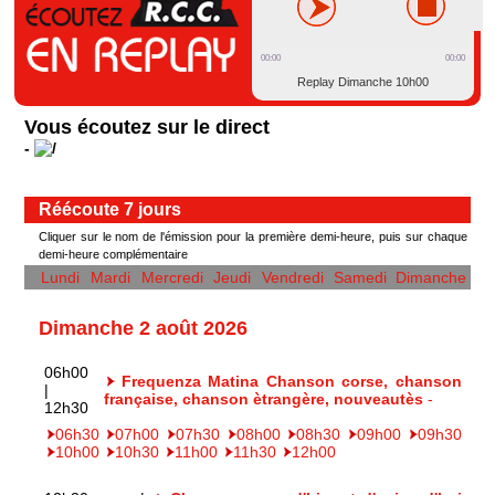
00:00
00:00
Replay Dimanche 10h00
Vous écoutez sur le direct
-
Réécoute 7 jours
Cliquer sur le nom de l'émission pour la première demi-heure, puis sur chaque
demi-heure complémentaire
Lundi
Mardi
Mercredi
Jeudi
Vendredi
Samedi
Dimanche
Dimanche 2 août 2026
06h00
Frequenza Matina Chanson corse, chanson
|
française, chanson ètrangère, nouveautès
-
12h30
06h30
07h00
07h30
08h00
08h30
09h00
09h30
10h00
10h30
11h00
11h30
12h00