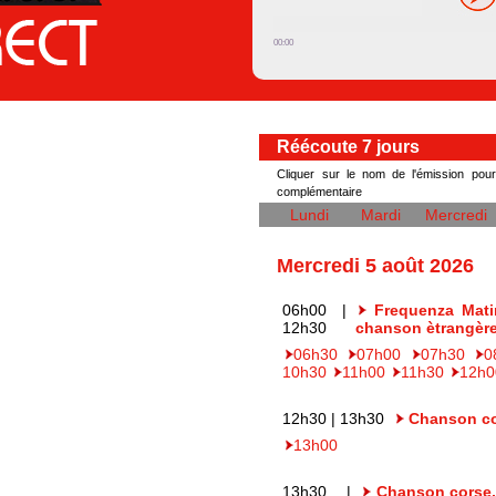
00:00
Réécoute 7 jours
Cliquer sur le nom de l'émission pou
complémentaire
Lundi
Mardi
Mercredi
Mercredi 5 août 2026
06h00 |
Frequenza Mati
12h30
chanson ètrangèr
06h30
07h00
07h30
0
10h30
11h00
11h30
12h0
12h30 | 13h30
Chanson cor
13h00
13h30 |
Chanson corse,