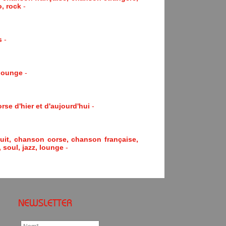
, rock
-
s
-
 lounge
-
se d'hier et d'aujourd'hui
-
it, chanson corse, chanson française,
 soul, jazz, lounge
-
NEWSLETTER