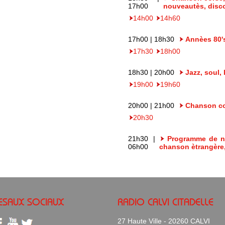
17h00
nouveautès, disco
14h00
14h60
17h00 | 18h30
Annèes 80'
17h30
18h00
18h30 | 20h00
Jazz, soul,
19h00
19h60
20h00 | 21h00
Chanson cor
20h30
21h30 |
Programme de nu
06h00
chanson ètrangère,
ESAUX SOCIAUX
RADIO CALVI CITADELLE
27 Haute Ville - 20260 CALVI