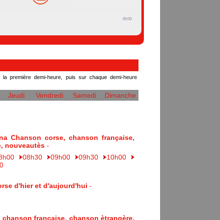
00:00
r la première demi-heure, puis sur chaque demi-heure
Jeudi
Vendredi
Samedi
Dimanche
na Chanson corse, chanson française,
e, nouveautès
-
8h00
08h30
09h00
09h30
10h00
0
se d'hier et d'aujourd'hui
-
 chanson française, chanson ètrangère,