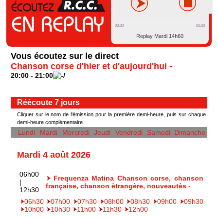
00:00
00:00
Replay Mardi 14h60
Vous écoutez sur le direct
Chanson corse d'hier et d'aujourd'hui -
20:00 - 21:00
Réécoute 7 jours
Cliquer sur le nom de l'émission pour la première demi-heure, puis sur chaque
demi-heure complémentaire
Lundi
Mardi
Mercredi
Jeudi
Vendredi
Samedi
Dimanche
Mardi 4 août 2026
06h00
Frequenza Matina Chanson corse, chanson
|
française, chanson ètrangère, nouveautès
-
12h30
06h30
07h00
07h30
08h00
08h30
09h00
09h30
10h00
10h30
11h00
11h30
12h00