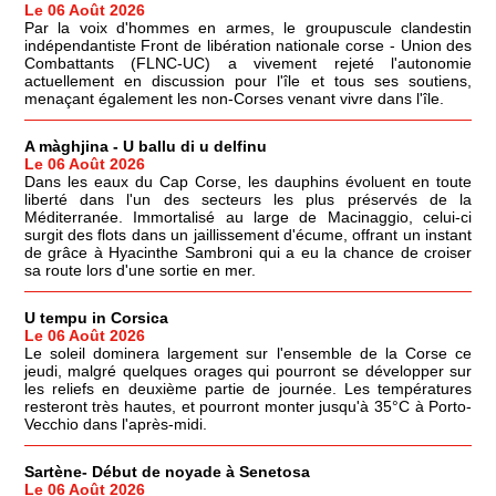
Le 06 Août 2026
Par la voix d'hommes en armes, le groupuscule clandestin
indépendantiste Front de libération nationale corse - Union des
Combattants (FLNC-UC) a vivement rejeté l'autonomie
actuellement en discussion pour l'île et tous ses soutiens,
menaçant également les non-Corses venant vivre dans l'île.
A màghjina - U ballu di u delfinu
Le 06 Août 2026
Dans les eaux du Cap Corse, les dauphins évoluent en toute
liberté dans l'un des secteurs les plus préservés de la
Méditerranée. Immortalisé au large de Macinaggio, celui-ci
surgit des flots dans un jaillissement d'écume, offrant un instant
de grâce à Hyacinthe Sambroni qui a eu la chance de croiser
sa route lors d'une sortie en mer.
U tempu in Corsica
Le 06 Août 2026
Le soleil dominera largement sur l'ensemble de la Corse ce
jeudi, malgré quelques orages qui pourront se développer sur
les reliefs en deuxième partie de journée. Les températures
resteront très hautes, et pourront monter jusqu'à 35°C à Porto-
Vecchio dans l'après-midi.
Sartène- Début de noyade à Senetosa
Le 06 Août 2026