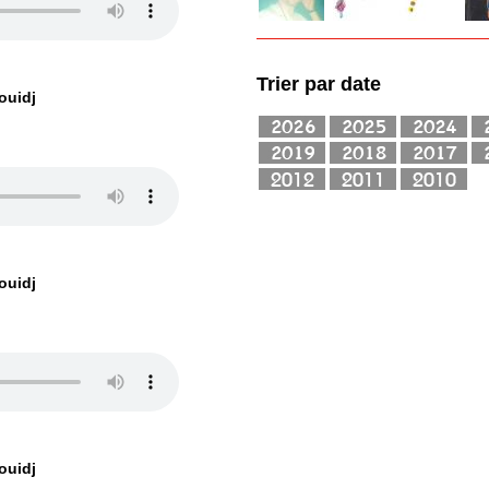
Trier par date
ouidj
ouidj
ouidj