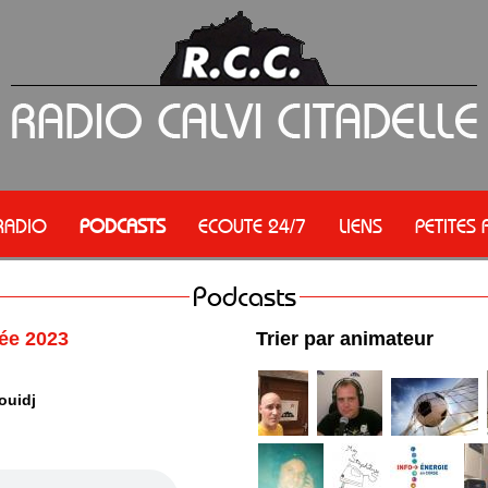
RADIO
PODCASTS
ECOUTE 24/7
LIENS
PETITES
Podcasts
née 2023
Trier par animateur
ouidj