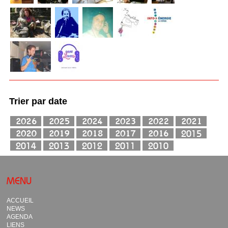
Trier par date
MENU
ACCUEIL
NEWS
AGENDA
LIENS