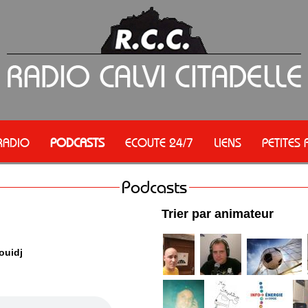
RADIO
PODCASTS
ECOUTE 24/7
LIENS
PETITES
Podcasts
Trier par animateur
ouidj