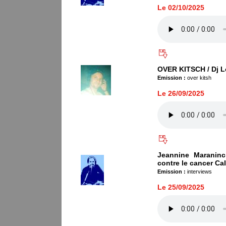
Le 02/10/2025
OVER KITSCH / Dj L
Emission :
over kitsh
Le 26/09/2025
Jeannine Maraninc
contre le cancer Ca
Emission :
interviews
Le 25/09/2025