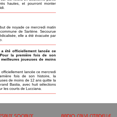
très hautes, et pourront monter
di.
but de noyade ce mercredi matin
la commune de Sartène. Secourue
icalisée, elle a été évacuée par
o.
 a été officiellement lancée ce
 Pour la première fois de son
s meilleures joueuses de moins
 officiellement lancée ce mercredi
emière fois de son histoire, la
uses de moins de 12 ans quitte la
Grand Bastia, avec huit sélections
ur les courts de Lucciana.
ESAUX SOCIAUX
RADIO CALVI CITADELLE