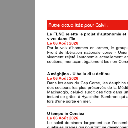
Autre actualités pour Calvi :
Le FLNC rejette le projet d'autonomie e
vivre dans l'île
Le 06 Août 2026
Par la voix d'hommes en armes, le groupus
Front de libération nationale corse - Un
vivement rejeté l'autonomie actuellement en
soutiens, menaçant également les non-Corses
A màghjina - U ballu di u delfinu
Le 06 Août 2026
Dans les eaux du Cap Corse, les dauphins év
des secteurs les plus préservés de la Médi
Macinaggio, celui-ci surgit des flots dans un
instant de grâce à Hyacinthe Sambroni qui a
lors d'une sortie en mer.
U tempu in Corsica
Le 06 Août 2026
Le soleil dominera largement sur l'ensemb
quelques orages qui pourront se développer 