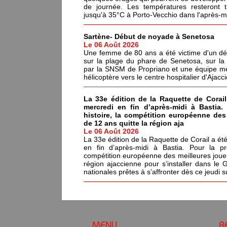
de journée. Les températures resteront 
jusqu'à 35°C à Porto-Vecchio dans l'après-mi
Sartène- Début de noyade à Senetosa
Le 06 Août 2026
Une femme de 80 ans a été victime d'un dé
sur la plage du phare de Senetosa, sur 
par la SNSM de Propriano et une équipe méd
hélicoptère vers le centre hospitalier d'Ajacci
La 33e édition de la Raquette de Corail
mercredi en fin d’après-midi à Bastia.
histoire, la compétition européenne de
de 12 ans quitte la région aja
Le 06 Août 2026
La 33e édition de la Raquette de Corail a été
en fin d’après-midi à Bastia. Pour la pr
compétition européenne des meilleures joue
région ajaccienne pour s’installer dans le 
nationales prêtes à s’affronter dès ce jeudi s
MENU
R