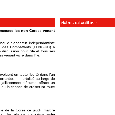
Autres actualités :
t menace les non-Corses venant
cule clandestin indépendantiste
ion des Combattants (FLNC-UC) a
 discussion pour l'île et tous ses
 venant vivre dans l'île.
oluent en toute liberté dans l'un
terranée. Immortalisé au large de
 jaillissement d'écume, offrant un
 eu la chance de croiser sa route
le de la Corse ce jeudi, malgré
sur les reliefs en deuxième partie