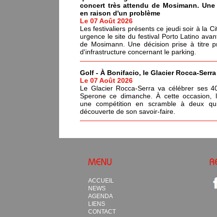
concert très attendu de Mosimann. Une d
en raison d'un problème
Le 07 Août 2026
Les festivaliers présents ce jeudi soir à la C
urgence le site du festival Porto Latino avan
de Mosimann. Une décision prise à titre p
d'infrastructure concernant le parking.
Golf - À Bonifacio, le Glacier Rocca-Serr
Le 07 Août 2026
Le Glacier Rocca-Serra va célébrer ses 4
Sperone ce dimanche. À cette occasion, l'i
une compétition en scramble à deux qui
découverte de son savoir-faire.
MENU
R
ACCUEIL
NEWS
AGENDA
LIENS
CONTACT