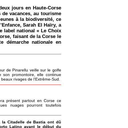
deux jours en Haute-Corse
s de vacances, au tourisme
jeunes à la biodiversité, ce
l’Enfance, Sarah El Haïry, a
le label national « Le Choix
orse, faisant de la Corse le
tte démarche nationale en
r de Pinarellu veille sur le golfe
 son promontoire, elle continue
s beaux rivages de l'Extrême-Sud.
era présent partout en Corse ce
ques nuages pourront toutefois
à la Citadelle de Bastia ont dû
Porto Latino avant le début du