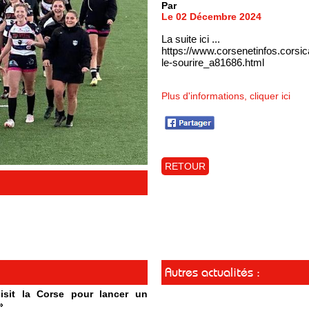
Par
Le 02 Décembre 2024
La suite ici ...
https://www.corsenetinfos.corsi
le-sourire_a81686.html
Plus d'informations, cliquer ici
RETOUR
Autres actualités :
isit la Corse pour lancer un
»