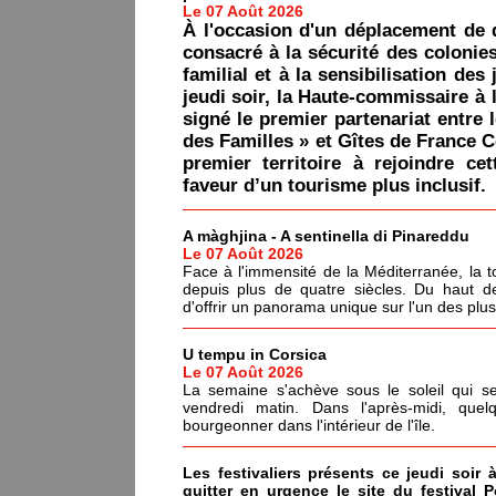
Le 07 Août 2026
À l'occasion d'un déplacement de 
consacré à la sécurité des colonie
familial et à la sensibilisation des 
jeudi soir, la Haute-commissaire à 
signé le premier partenariat entre 
des Familles » et Gîtes de France C
premier territoire à rejoindre ce
faveur d’un tourisme plus inclusif.
A màghjina - A sentinella di Pinareddu
Le 07 Août 2026
Face à l'immensité de la Méditerranée, la tou
depuis plus de quatre siècles. Du haut de
d'offrir un panorama unique sur l'un des plu
U tempu in Corsica
Le 07 Août 2026
La semaine s'achève sous le soleil qui s
vendredi matin. Dans l'après-midi, quel
bourgeonner dans l'intérieur de l'île.
Les festivaliers présents ce jeudi soir 
quitter en urgence le site du festival 