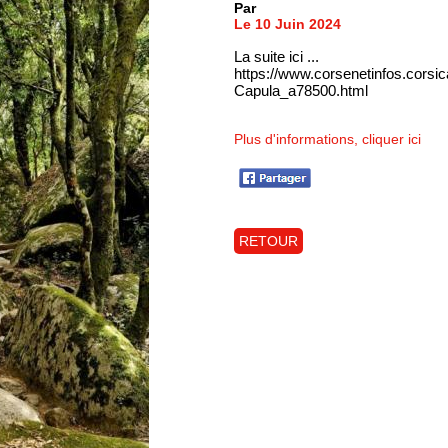
Par
Le 10 Juin 2024
La suite ici ...
https://www.corsenetinfos.corsi
Capula_a78500.html
Plus d'informations, cliquer ici
RETOUR