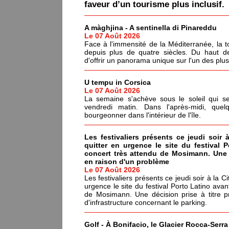
faveur d’un tourisme plus inclusif.
A màghjina - A sentinella di Pinareddu
Le 07 Août 2026
Face à l'immensité de la Méditerranée, la tou
depuis plus de quatre siècles. Du haut de
d'offrir un panorama unique sur l'un des plu
U tempu in Corsica
Le 07 Août 2026
La semaine s'achève sous le soleil qui s
vendredi matin. Dans l'après-midi, quel
bourgeonner dans l'intérieur de l'île.
Les festivaliers présents ce jeudi soir 
quitter en urgence le site du festival 
concert très attendu de Mosimann. Une d
en raison d'un problème
Le 07 Août 2026
Les festivaliers présents ce jeudi soir à la C
urgence le site du festival Porto Latino avan
de Mosimann. Une décision prise à titre p
d'infrastructure concernant le parking.
Golf - À Bonifacio, le Glacier Rocca-Serr