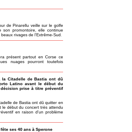
r de Pinarellu veille sur le golfe
 son promontoire, elle continue
s beaux rivages de l'Extrême-Sud.
era présent partout en Corse ce
ques nuages pourront toutefois
à la Citadelle de Bastia ont dû
Porto Latino avant le début du
écision prise à titre préventif
itadelle de Bastia ont dû quitter en
t le début du concert très attendu
réventif en raison d'un problème
a fête ses 40 ans à Sperone