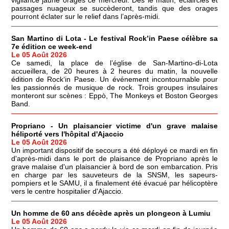
passages nuageux se succèderont, tandis que des orages
pourront éclater sur le relief dans l’après-midi.
San Martino di Lota - Le festival Rock’in Paese célèbre sa
7e édition ce week-end
Le 05 Août 2026
Ce samedi, la place de l’église de San-Martino-di-Lota
accueillera, de 20 heures à 2 heures du matin, la nouvelle
édition de Rock‘in Paese. Un événement incontournable pour
les passionnés de musique de rock. Trois groupes insulaires
monteront sur scènes : Eppò, The Monkeys et Boston Georges
Band.
Propriano - Un plaisancier victime d'un grave malaise
héliporté vers l'hôpital d'Ajaccio
Le 05 Août 2026
Un important dispositif de secours a été déployé ce mardi en fin
d'après-midi dans le port de plaisance de Propriano après le
grave malaise d'un plaisancier à bord de son embarcation. Pris
en charge par les sauveteurs de la SNSM, les sapeurs-
pompiers et le SAMU, il a finalement été évacué par hélicoptère
vers le centre hospitalier d'Ajaccio.
Un homme de 60 ans décède après un plongeon à Lumiu
Le 05 Août 2026