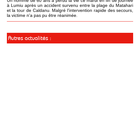
Un homme de 60 ans a perdu la vie ce mardi en fin de journée
à Lumiu après un accident survenu entre la plage du Matahari
et la tour de Caldanu. Malgré l'intervention rapide des secours,
la victime n'a pas pu être réanimée.
Autres actualités :