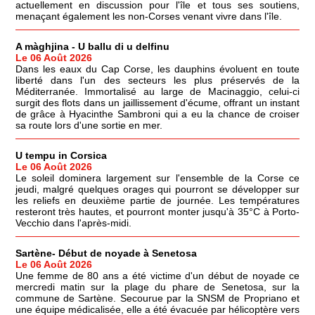
actuellement en discussion pour l'île et tous ses soutiens,
menaçant également les non-Corses venant vivre dans l'île.
A màghjina - U ballu di u delfinu
Le 06 Août 2026
Dans les eaux du Cap Corse, les dauphins évoluent en toute
liberté dans l'un des secteurs les plus préservés de la
Méditerranée. Immortalisé au large de Macinaggio, celui-ci
surgit des flots dans un jaillissement d'écume, offrant un instant
de grâce à Hyacinthe Sambroni qui a eu la chance de croiser
sa route lors d'une sortie en mer.
U tempu in Corsica
Le 06 Août 2026
Le soleil dominera largement sur l'ensemble de la Corse ce
jeudi, malgré quelques orages qui pourront se développer sur
les reliefs en deuxième partie de journée. Les températures
resteront très hautes, et pourront monter jusqu'à 35°C à Porto-
Vecchio dans l'après-midi.
Sartène- Début de noyade à Senetosa
Le 06 Août 2026
Une femme de 80 ans a été victime d'un début de noyade ce
mercredi matin sur la plage du phare de Senetosa, sur la
commune de Sartène. Secourue par la SNSM de Propriano et
une équipe médicalisée, elle a été évacuée par hélicoptère vers