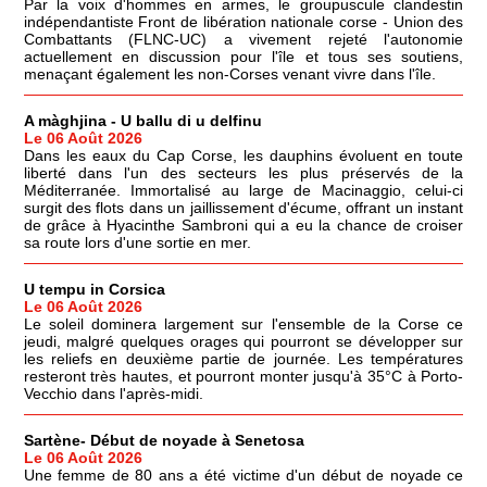
Par la voix d'hommes en armes, le groupuscule clandestin
indépendantiste Front de libération nationale corse - Union des
Combattants (FLNC-UC) a vivement rejeté l'autonomie
actuellement en discussion pour l'île et tous ses soutiens,
menaçant également les non-Corses venant vivre dans l'île.
A màghjina - U ballu di u delfinu
Le 06 Août 2026
Dans les eaux du Cap Corse, les dauphins évoluent en toute
liberté dans l'un des secteurs les plus préservés de la
Méditerranée. Immortalisé au large de Macinaggio, celui-ci
surgit des flots dans un jaillissement d'écume, offrant un instant
de grâce à Hyacinthe Sambroni qui a eu la chance de croiser
sa route lors d'une sortie en mer.
U tempu in Corsica
Le 06 Août 2026
Le soleil dominera largement sur l'ensemble de la Corse ce
jeudi, malgré quelques orages qui pourront se développer sur
les reliefs en deuxième partie de journée. Les températures
resteront très hautes, et pourront monter jusqu'à 35°C à Porto-
Vecchio dans l'après-midi.
Sartène- Début de noyade à Senetosa
Le 06 Août 2026
Une femme de 80 ans a été victime d'un début de noyade ce