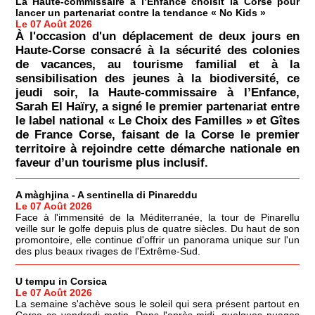
La Haute-commissaire à l’Enfance choisit la Corse pour
lancer un partenariat contre la tendance « No Kids »
Le 07 Août 2026
À l'occasion d'un déplacement de deux jours en
Haute-Corse consacré à la sécurité des colonies
de vacances, au tourisme familial et à la
sensibilisation des jeunes à la biodiversité, ce
jeudi soir, la Haute-commissaire à l’Enfance,
Sarah El Haïry, a signé le premier partenariat entre
le label national « Le Choix des Familles » et Gîtes
de France Corse, faisant de la Corse le premier
territoire à rejoindre cette démarche nationale en
faveur d’un tourisme plus inclusif.
A màghjina - A sentinella di Pinareddu
Le 07 Août 2026
Face à l'immensité de la Méditerranée, la tour de Pinarellu
veille sur le golfe depuis plus de quatre siècles. Du haut de son
promontoire, elle continue d'offrir un panorama unique sur l'un
des plus beaux rivages de l'Extrême-Sud.
U tempu in Corsica
Le 07 Août 2026
La semaine s'achève sous le soleil qui sera présent partout en
Corse ce vendredi matin. Dans l'après-midi, quelques nuages