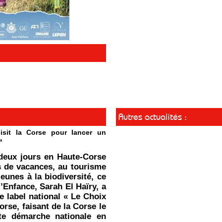
Autres actualités :
isit la Corse pour lancer un
»
deux jours en Haute-Corse
s de vacances, au tourisme
jeunes à la biodiversité, ce
l’Enfance, Sarah El Haïry, a
le label national « Le Choix
orse, faisant de la Corse le
tte démarche nationale en