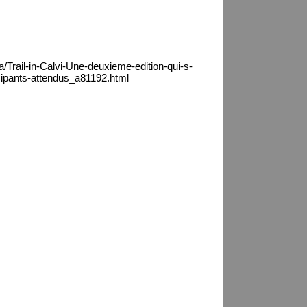
a/Trail-in-Calvi-Une-deuxieme-edition-qui-s-
cipants-attendus_a81192.html