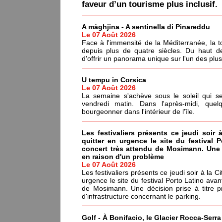
faveur d’un tourisme plus inclusif.
A màghjina - A sentinella di Pinareddu
Le 07 Août 2026
Face à l'immensité de la Méditerranée, la tou
depuis plus de quatre siècles. Du haut de
d'offrir un panorama unique sur l'un des plu
U tempu in Corsica
Le 07 Août 2026
La semaine s'achève sous le soleil qui s
vendredi matin. Dans l'après-midi, quel
bourgeonner dans l'intérieur de l'île.
Les festivaliers présents ce jeudi soir 
quitter en urgence le site du festival 
concert très attendu de Mosimann. Une d
en raison d'un problème
Le 07 Août 2026
Les festivaliers présents ce jeudi soir à la C
urgence le site du festival Porto Latino avan
de Mosimann. Une décision prise à titre p
d'infrastructure concernant le parking.
Golf - À Bonifacio, le Glacier Rocca-Serr