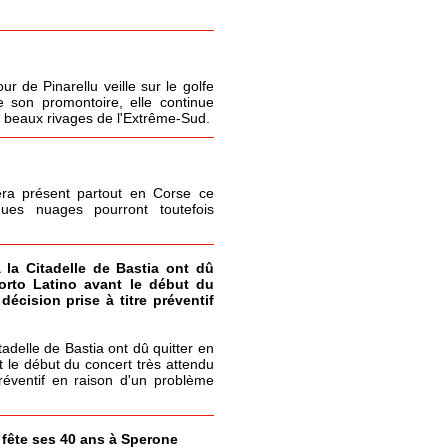
r de Pinarellu veille sur le golfe
 son promontoire, elle continue
s beaux rivages de l'Extrême-Sud.
era présent partout en Corse ce
ques nuages pourront toutefois
à la Citadelle de Bastia ont dû
Porto Latino avant le début du
écision prise à titre préventif
itadelle de Bastia ont dû quitter en
t le début du concert très attendu
réventif en raison d'un problème
a fête ses 40 ans à Sperone