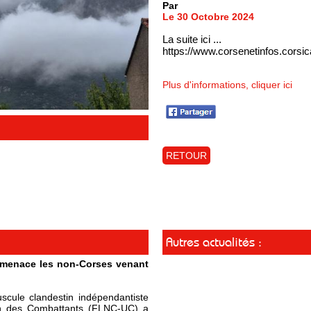
Par
Le 30 Octobre 2024
La suite ici ...
https://www.corsenetinfos.cors
Plus d'informations, cliquer ici
RETOUR
Autres actualités :
t menace les non-Corses venant
cule clandestin indépendantiste
ion des Combattants (FLNC-UC) a