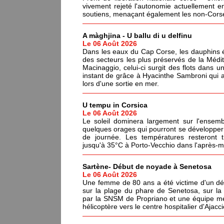
vivement rejeté l'autonomie actuellement en
soutiens, menaçant également les non-Corses
A màghjina - U ballu di u delfinu
Le 06 Août 2026
Dans les eaux du Cap Corse, les dauphins év
des secteurs les plus préservés de la Médi
Macinaggio, celui-ci surgit des flots dans un
instant de grâce à Hyacinthe Sambroni qui a
lors d'une sortie en mer.
U tempu in Corsica
Le 06 Août 2026
Le soleil dominera largement sur l'ensemb
quelques orages qui pourront se développer 
de journée. Les températures resteront 
jusqu'à 35°C à Porto-Vecchio dans l'après-mi
Sartène- Début de noyade à Senetosa
Le 06 Août 2026
Une femme de 80 ans a été victime d'un dé
sur la plage du phare de Senetosa, sur 
par la SNSM de Propriano et une équipe méd
hélicoptère vers le centre hospitalier d'Ajacci