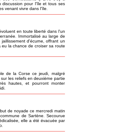
 discussion pour l'île et tous ses
 venant vivre dans l'île.
oluent en toute liberté dans l'un
terranée. Immortalisé au large de
 jaillissement d'écume, offrant un
 eu la chance de croiser sa route
le de la Corse ce jeudi, malgré
sur les reliefs en deuxième partie
très hautes, et pourront monter
di.
but de noyade ce mercredi matin
la commune de Sartène. Secourue
icalisée, elle a été évacuée par
o.