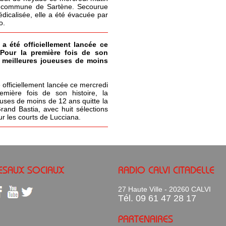
la commune de Sartène. Secourue
icalisée, elle a été évacuée par
o.
 a été officiellement lancée ce
 Pour la première fois de son
s meilleures joueuses de moins
 officiellement lancée ce mercredi
emière fois de son histoire, la
uses de moins de 12 ans quitte la
Grand Bastia, avec huit sélections
ur les courts de Lucciana.
ESAUX SOCIAUX
RADIO CALVI CITADELLE
27 Haute Ville - 20260 CALVI
Tél. 09 61 47 28 17
PARTENAIRES