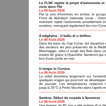
Le FLNC rejette le projet d'autonomie e
vivre dans l'île
Le 06 Août 2026
Par la voix d'hommes en armes, le groupus
Front de libération nationale corse - Un
vivement rejeté l'autonomie actuellement en
soutiens, menaçant également les non-Corses
A màghjina - U ballu di u delfinu
Le 06 Août 2026
Dans les eaux du Cap Corse, les dauphins év
des secteurs les plus préservés de la Médi
Macinaggio, celui-ci surgit des flots dans un
instant de grâce à Hyacinthe Sambroni qui a
lors d'une sortie en mer.
U tempu in Corsica
Le 06 Août 2026
Le soleil dominera largement sur l'ensemb
quelques orages qui pourront se développer 
de journée. Les températures resteront 
jusqu'à 35°C à Porto-Vecchio dans l'après-mi
Sartène- Début de noyade à Senetosa
Le 06 Août 2026
Une femme de 80 ans a été victime d'un dé