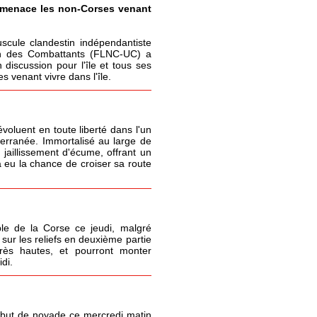
t menace les non-Corses venant
cule clandestin indépendantiste
ion des Combattants (FLNC-UC) a
 discussion pour l'île et tous ses
 venant vivre dans l'île.
oluent en toute liberté dans l'un
terranée. Immortalisé au large de
 jaillissement d'écume, offrant un
 eu la chance de croiser sa route
le de la Corse ce jeudi, malgré
sur les reliefs en deuxième partie
très hautes, et pourront monter
di.
but de noyade ce mercredi matin