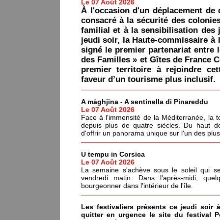
Le 07 Août 2026
À l'occasion d'un déplacement de 
consacré à la sécurité des colonie
familial et à la sensibilisation des 
jeudi soir, la Haute-commissaire à 
signé le premier partenariat entre 
des Familles » et Gîtes de France C
premier territoire à rejoindre ce
faveur d’un tourisme plus inclusif.
A màghjina - A sentinella di Pinareddu
Le 07 Août 2026
Face à l'immensité de la Méditerranée, la tou
depuis plus de quatre siècles. Du haut de
d'offrir un panorama unique sur l'un des plu
U tempu in Corsica
Le 07 Août 2026
La semaine s'achève sous le soleil qui s
vendredi matin. Dans l'après-midi, quel
bourgeonner dans l'intérieur de l'île.
Les festivaliers présents ce jeudi soir 
quitter en urgence le site du festival 