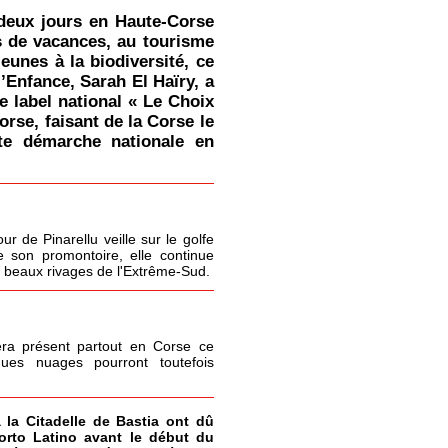
deux jours en Haute-Corse
s de vacances, au tourisme
jeunes à la biodiversité, ce
l’Enfance, Sarah El Haïry, a
le label national « Le Choix
orse, faisant de la Corse le
tte démarche nationale en
r de Pinarellu veille sur le golfe
 son promontoire, elle continue
s beaux rivages de l'Extrême-Sud.
era présent partout en Corse ce
ques nuages pourront toutefois
à la Citadelle de Bastia ont dû
Porto Latino avant le début du