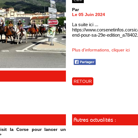
Par
Le 05 Juin 2024
La suite ici ...
https://www.corsenetinfos.corsic
end-pour-sa-29e-edition_a78402
Plus d'informations, cliquer ici
RETOUR
Autres actualités :
isit la Corse pour lancer un
»