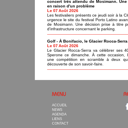
concert très attendu de Mosimann. Une d
en raison d'un problème
Le 07 Août 2026
Les festivaliers présents ce jeudi soir à la C
urgence le site du festival Porto Latino avan
de Mosimann. Une décision prise à titre p
d'infrastructure concernant le parking.
Golf - À Bonifacio, le Glacier Rocca-Serr
Le 07 Août 2026
Le Glacier Rocca-Serra va célébrer ses 4
Sperone ce dimanche. À cette occasion, l'i
une compétition en scramble à deux qui
découverte de son savoir-faire.
MENU
R
ACCUEIL
NEWS
AGENDA
LIENS
CONTACT