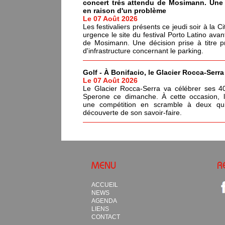
concert très attendu de Mosimann. Une d
en raison d'un problème
Le 07 Août 2026
Les festivaliers présents ce jeudi soir à la C
urgence le site du festival Porto Latino avan
de Mosimann. Une décision prise à titre p
d'infrastructure concernant le parking.
Golf - À Bonifacio, le Glacier Rocca-Serr
Le 07 Août 2026
Le Glacier Rocca-Serra va célébrer ses 4
Sperone ce dimanche. À cette occasion, l'i
une compétition en scramble à deux qui
découverte de son savoir-faire.
MENU
R
ACCUEIL
NEWS
AGENDA
LIENS
CONTACT