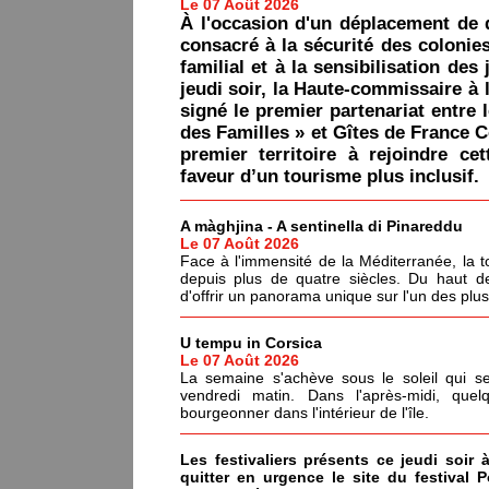
Le 07 Août 2026
À l'occasion d'un déplacement de 
consacré à la sécurité des colonie
familial et à la sensibilisation des 
jeudi soir, la Haute-commissaire à 
signé le premier partenariat entre 
des Familles » et Gîtes de France C
premier territoire à rejoindre ce
faveur d’un tourisme plus inclusif.
A màghjina - A sentinella di Pinareddu
Le 07 Août 2026
Face à l'immensité de la Méditerranée, la tou
depuis plus de quatre siècles. Du haut de
d'offrir un panorama unique sur l'un des plu
U tempu in Corsica
Le 07 Août 2026
La semaine s'achève sous le soleil qui s
vendredi matin. Dans l'après-midi, quel
bourgeonner dans l'intérieur de l'île.
Les festivaliers présents ce jeudi soir 
quitter en urgence le site du festival 