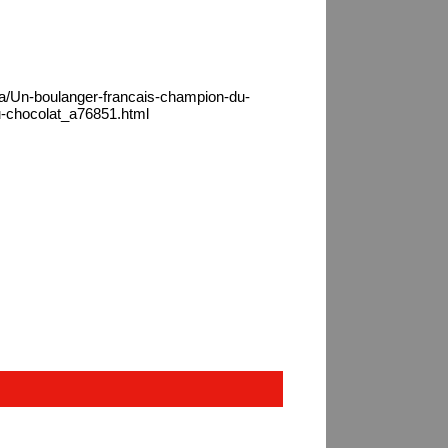
ca/Un-boulanger-francais-champion-du-
u-chocolat_a76851.html