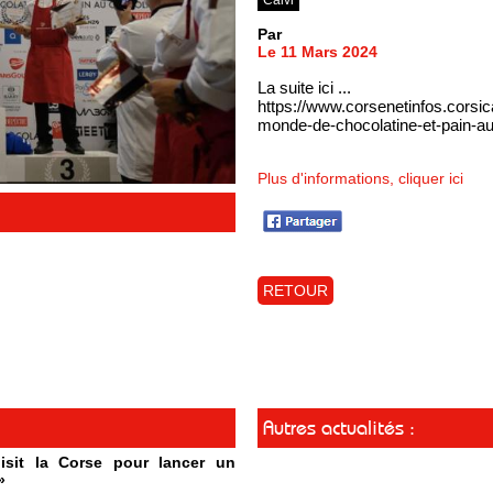
Par
Le 11 Mars 2024
La suite ici ...
https://www.corsenetinfos.corsi
monde-de-chocolatine-et-pain-a
Plus d'informations, cliquer ici
RETOUR
Autres actualités :
isit la Corse pour lancer un
»