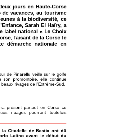
deux jours en Haute-Corse
s de vacances, au tourisme
jeunes à la biodiversité, ce
l’Enfance, Sarah El Haïry, a
le label national « Le Choix
orse, faisant de la Corse le
tte démarche nationale en
r de Pinarellu veille sur le golfe
 son promontoire, elle continue
s beaux rivages de l'Extrême-Sud.
era présent partout en Corse ce
ques nuages pourront toutefois
à la Citadelle de Bastia ont dû
Porto Latino avant le début du