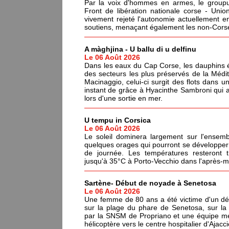
Par la voix d'hommes en armes, le groupus
Front de libération nationale corse - Un
vivement rejeté l'autonomie actuellement en
soutiens, menaçant également les non-Corses
A màghjina - U ballu di u delfinu
Le 06 Août 2026
Dans les eaux du Cap Corse, les dauphins év
des secteurs les plus préservés de la Médi
Macinaggio, celui-ci surgit des flots dans un
instant de grâce à Hyacinthe Sambroni qui a
lors d'une sortie en mer.
U tempu in Corsica
Le 06 Août 2026
Le soleil dominera largement sur l'ensemb
quelques orages qui pourront se développer 
de journée. Les températures resteront 
jusqu'à 35°C à Porto-Vecchio dans l'après-mi
Sartène- Début de noyade à Senetosa
Le 06 Août 2026
Une femme de 80 ans a été victime d'un dé
sur la plage du phare de Senetosa, sur 
par la SNSM de Propriano et une équipe méd
hélicoptère vers le centre hospitalier d'Ajacci