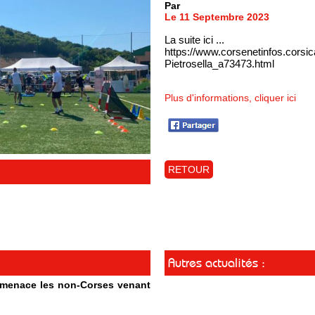
Par
Le 11 Septembre 2023
La suite ici ...
https://www.corsenetinfos.corsi
Pietrosella_a73473.html
Plus d'informations, cliquer ici
RETOUR
Autres actualités :
t menace les non-Corses venant