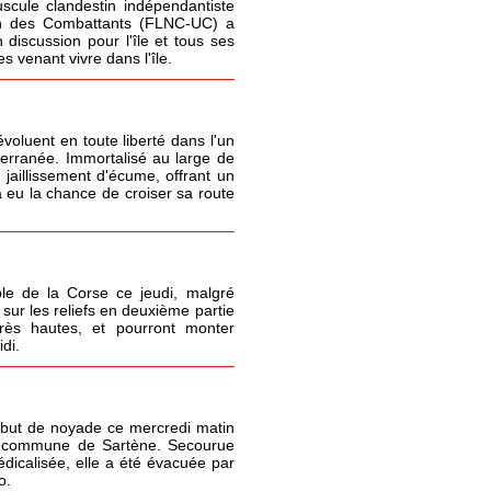
cule clandestin indépendantiste
ion des Combattants (FLNC-UC) a
 discussion pour l'île et tous ses
 venant vivre dans l'île.
oluent en toute liberté dans l'un
terranée. Immortalisé au large de
 jaillissement d'écume, offrant un
 eu la chance de croiser sa route
le de la Corse ce jeudi, malgré
sur les reliefs en deuxième partie
très hautes, et pourront monter
di.
but de noyade ce mercredi matin
la commune de Sartène. Secourue
icalisée, elle a été évacuée par
o.