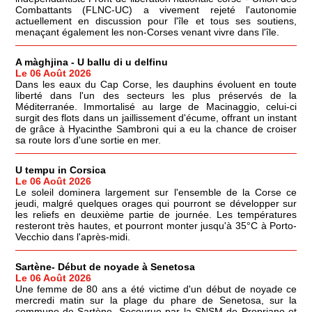
Combattants (FLNC-UC) a vivement rejeté l'autonomie
actuellement en discussion pour l'île et tous ses soutiens,
menaçant également les non-Corses venant vivre dans l'île.
A màghjina - U ballu di u delfinu
Le 06 Août 2026
Dans les eaux du Cap Corse, les dauphins évoluent en toute
liberté dans l'un des secteurs les plus préservés de la
Méditerranée. Immortalisé au large de Macinaggio, celui-ci
surgit des flots dans un jaillissement d'écume, offrant un instant
de grâce à Hyacinthe Sambroni qui a eu la chance de croiser
sa route lors d'une sortie en mer.
U tempu in Corsica
Le 06 Août 2026
Le soleil dominera largement sur l'ensemble de la Corse ce
jeudi, malgré quelques orages qui pourront se développer sur
les reliefs en deuxième partie de journée. Les températures
resteront très hautes, et pourront monter jusqu'à 35°C à Porto-
Vecchio dans l'après-midi.
Sartène- Début de noyade à Senetosa
Le 06 Août 2026
Une femme de 80 ans a été victime d'un début de noyade ce
mercredi matin sur la plage du phare de Senetosa, sur la
commune de Sartène. Secourue par la SNSM de Propriano et