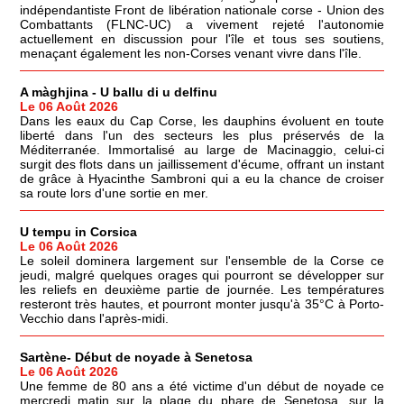
indépendantiste Front de libération nationale corse - Union des
Combattants (FLNC-UC) a vivement rejeté l'autonomie
actuellement en discussion pour l'île et tous ses soutiens,
menaçant également les non-Corses venant vivre dans l'île.
A màghjina - U ballu di u delfinu
Le 06 Août 2026
Dans les eaux du Cap Corse, les dauphins évoluent en toute
liberté dans l'un des secteurs les plus préservés de la
Méditerranée. Immortalisé au large de Macinaggio, celui-ci
surgit des flots dans un jaillissement d'écume, offrant un instant
de grâce à Hyacinthe Sambroni qui a eu la chance de croiser
sa route lors d'une sortie en mer.
U tempu in Corsica
Le 06 Août 2026
Le soleil dominera largement sur l'ensemble de la Corse ce
jeudi, malgré quelques orages qui pourront se développer sur
les reliefs en deuxième partie de journée. Les températures
resteront très hautes, et pourront monter jusqu'à 35°C à Porto-
Vecchio dans l'après-midi.
Sartène- Début de noyade à Senetosa
Le 06 Août 2026
Une femme de 80 ans a été victime d'un début de noyade ce
mercredi matin sur la plage du phare de Senetosa, sur la