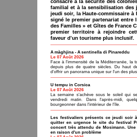
consacré à la sécurité des colonie
familial et à la sensibilisation des 
jeudi soir, la Haute-commissaire à 
signé le premier partenariat entre 
des Familles » et Gîtes de France C
premier territoire à rejoindre ce
faveur d’un tourisme plus inclusif.
A màghjina - A sentinella di Pinareddu
Le 07 Août 2026
Face à l'immensité de la Méditerranée, la tou
depuis plus de quatre siècles. Du haut de
d'offrir un panorama unique sur l'un des plu
U tempu in Corsica
Le 07 Août 2026
La semaine s'achève sous le soleil qui s
vendredi matin. Dans l'après-midi, quel
bourgeonner dans l'intérieur de l'île.
Les festivaliers présents ce jeudi soir 
quitter en urgence le site du festival 
concert très attendu de Mosimann. Une d
en raison d'un problème
Le 07 Août 2026