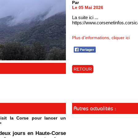
Par
Le 05 Mai 2026
La suite ici ...
https://www.corsenetinfos.corsi
Plus d'informations, cliquer ici
RETOUR
Autres actualités :
isit la Corse pour lancer un
»
deux jours en Haute-Corse