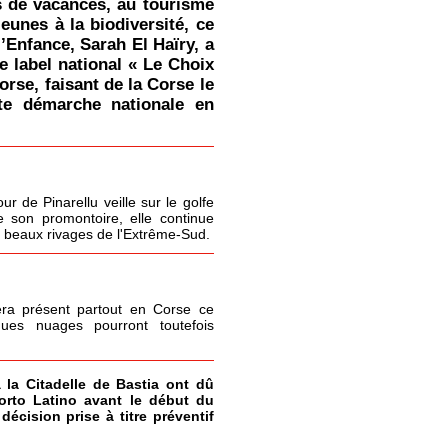
s de vacances, au tourisme
jeunes à la biodiversité, ce
l’Enfance, Sarah El Haïry, a
le label national « Le Choix
orse, faisant de la Corse le
tte démarche nationale en
r de Pinarellu veille sur le golfe
 son promontoire, elle continue
s beaux rivages de l'Extrême-Sud.
era présent partout en Corse ce
ques nuages pourront toutefois
à la Citadelle de Bastia ont dû
Porto Latino avant le début du
écision prise à titre préventif