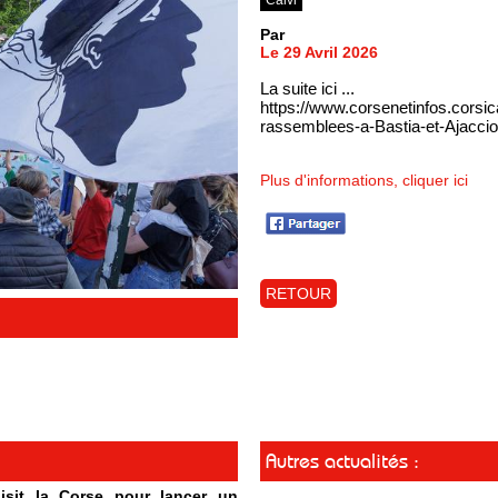
Par
Le 29 Avril 2026
La suite ici ...
https://www.corsenetinfos.corsi
rassemblees-a-Bastia-et-Ajacci
Plus d'informations, cliquer ici
RETOUR
Autres actualités :
isit la Corse pour lancer un