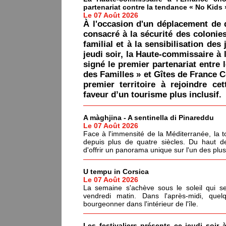
partenariat contre la tendance « No Kids 
Le 07 Août 2026
À l'occasion d'un déplacement de 
consacré à la sécurité des colonie
familial et à la sensibilisation des 
jeudi soir, la Haute-commissaire à 
signé le premier partenariat entre 
des Familles » et Gîtes de France C
premier territoire à rejoindre ce
faveur d’un tourisme plus inclusif.
A màghjina - A sentinella di Pinareddu
Le 07 Août 2026
Face à l'immensité de la Méditerranée, la tou
depuis plus de quatre siècles. Du haut de
d'offrir un panorama unique sur l'un des plu
U tempu in Corsica
Le 07 Août 2026
La semaine s'achève sous le soleil qui s
vendredi matin. Dans l'après-midi, quel
bourgeonner dans l'intérieur de l'île.
Les festivaliers présents ce jeudi soir 