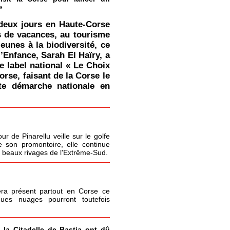
»
deux jours en Haute-Corse
s de vacances, au tourisme
jeunes à la biodiversité, ce
l’Enfance, Sarah El Haïry, a
le label national « Le Choix
orse, faisant de la Corse le
tte démarche nationale en
r de Pinarellu veille sur le golfe
 son promontoire, elle continue
s beaux rivages de l'Extrême-Sud.
era présent partout en Corse ce
ques nuages pourront toutefois
à la Citadelle de Bastia ont dû