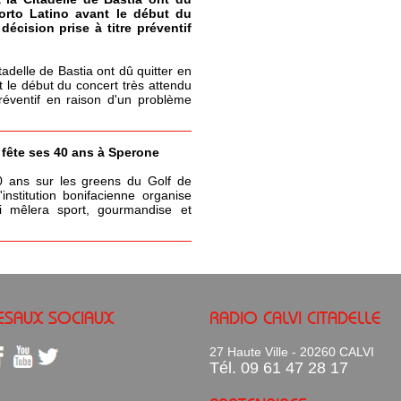
Porto Latino avant le début du
écision prise à titre préventif
itadelle de Bastia ont dû quitter en
t le début du concert très attendu
réventif en raison d'un problème
a fête ses 40 ans à Sperone
0 ans sur les greens du Golf de
nstitution bonifacienne organise
 mêlera sport, gourmandise et
ESAUX SOCIAUX
RADIO CALVI CITADELLE
27 Haute Ville - 20260 CALVI
Tél. 09 61 47 28 17