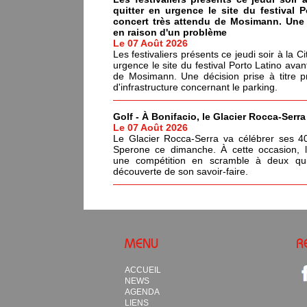
quitter en urgence le site du festival 
concert très attendu de Mosimann. Une d
en raison d'un problème
Le 07 Août 2026
Les festivaliers présents ce jeudi soir à la C
urgence le site du festival Porto Latino avan
de Mosimann. Une décision prise à titre p
d'infrastructure concernant le parking.
Golf - À Bonifacio, le Glacier Rocca-Serr
Le 07 Août 2026
Le Glacier Rocca-Serra va célébrer ses 4
Sperone ce dimanche. À cette occasion, l'i
une compétition en scramble à deux qui
découverte de son savoir-faire.
MENU
R
ACCUEIL
NEWS
AGENDA
LIENS