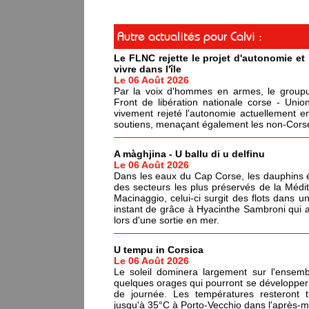
Autre actualités pour Calvi :
Le FLNC rejette le projet d'autonomie e
vivre dans l'île
Le 06 Août 2026
Par la voix d'hommes en armes, le groupus
Front de libération nationale corse - Un
vivement rejeté l'autonomie actuellement en
soutiens, menaçant également les non-Corses
A màghjina - U ballu di u delfinu
Le 06 Août 2026
Dans les eaux du Cap Corse, les dauphins év
des secteurs les plus préservés de la Médi
Macinaggio, celui-ci surgit des flots dans un
instant de grâce à Hyacinthe Sambroni qui a
lors d'une sortie en mer.
U tempu in Corsica
Le 06 Août 2026
Le soleil dominera largement sur l'ensemb
quelques orages qui pourront se développer 
de journée. Les températures resteront 
jusqu'à 35°C à Porto-Vecchio dans l'après-mi