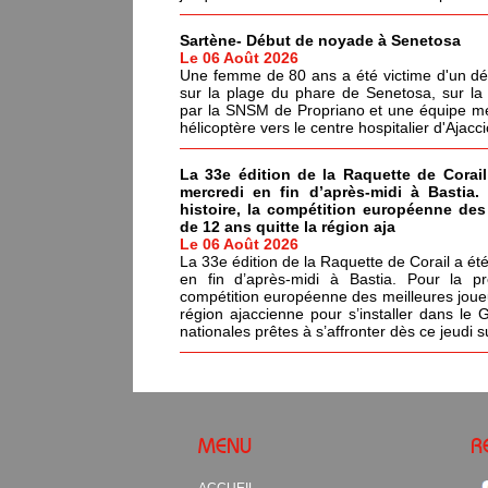
Sartène- Début de noyade à Senetosa
Le 06 Août 2026
Une femme de 80 ans a été victime d'un dé
sur la plage du phare de Senetosa, sur 
par la SNSM de Propriano et une équipe méd
hélicoptère vers le centre hospitalier d'Ajacci
La 33e édition de la Raquette de Corail
mercredi en fin d’après-midi à Bastia.
histoire, la compétition européenne de
de 12 ans quitte la région aja
Le 06 Août 2026
La 33e édition de la Raquette de Corail a été
en fin d’après-midi à Bastia. Pour la pr
compétition européenne des meilleures joue
région ajaccienne pour s’installer dans le 
nationales prêtes à s’affronter dès ce jeudi s
MENU
R
ACCUEIL