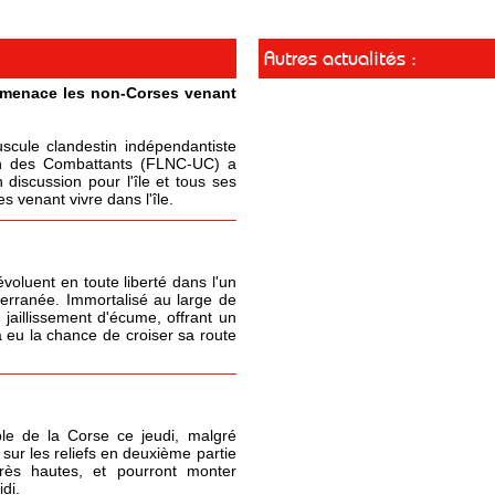
Autres actualités :
t menace les non-Corses venant
cule clandestin indépendantiste
ion des Combattants (FLNC-UC) a
 discussion pour l'île et tous ses
 venant vivre dans l'île.
oluent en toute liberté dans l'un
terranée. Immortalisé au large de
 jaillissement d'écume, offrant un
 eu la chance de croiser sa route
le de la Corse ce jeudi, malgré
sur les reliefs en deuxième partie
très hautes, et pourront monter
di.