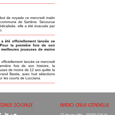
but de noyade ce mercredi matin
la commune de Sartène. Secourue
icalisée, elle a été évacuée par
o.
 a été officiellement lancée ce
 Pour la première fois de son
s meilleures joueuses de moins
 officiellement lancée ce mercredi
emière fois de son histoire, la
uses de moins de 12 ans quitte la
Grand Bastia, avec huit sélections
ur les courts de Lucciana.
ESAUX SOCIAUX
RADIO CALVI CITADELLE
27 Haute Ville - 20260 CALVI