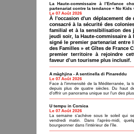
La Haute-commissaire à l’Enfance cho
partenariat contre la tendance « No Kids 
Le 07 Août 2026
À l'occasion d'un déplacement de 
consacré à la sécurité des colonie
familial et à la sensibilisation des 
jeudi soir, la Haute-commissaire à 
signé le premier partenariat entre 
des Familles » et Gîtes de France C
premier territoire à rejoindre ce
faveur d’un tourisme plus inclusif.
A màghjina - A sentinella di Pinareddu
Le 07 Août 2026
Face à l'immensité de la Méditerranée, la tou
depuis plus de quatre siècles. Du haut de
d'offrir un panorama unique sur l'un des plu
U tempu in Corsica
Le 07 Août 2026
La semaine s'achève sous le soleil qui s
vendredi matin. Dans l'après-midi, quel
bourgeonner dans l'intérieur de l'île.