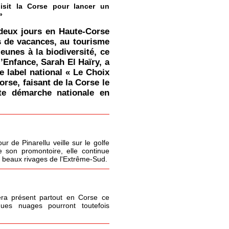
isit la Corse pour lancer un
»
deux jours en Haute-Corse
s de vacances, au tourisme
jeunes à la biodiversité, ce
l’Enfance, Sarah El Haïry, a
le label national « Le Choix
orse, faisant de la Corse le
tte démarche nationale en
r de Pinarellu veille sur le golfe
 son promontoire, elle continue
s beaux rivages de l'Extrême-Sud.
era présent partout en Corse ce
ques nuages pourront toutefois