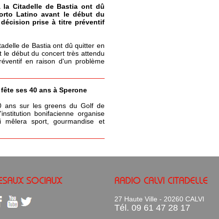
à la Citadelle de Bastia ont dû
Porto Latino avant le début du
écision prise à titre préventif
itadelle de Bastia ont dû quitter en
t le début du concert très attendu
réventif en raison d'un problème
a fête ses 40 ans à Sperone
0 ans sur les greens du Golf de
nstitution bonifacienne organise
 mêlera sport, gourmandise et
ESAUX SOCIAUX
RADIO CALVI CITADELLE
27 Haute Ville - 20260 CALVI
Tél. 09 61 47 28 17