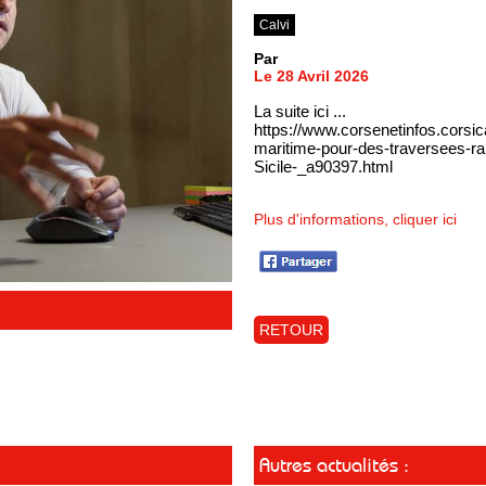
Calvi
Par
Le 28 Avril 2026
La suite ici ...
https://www.corsenetinfos.corsi
maritime-pour-des-traversees-rapi
Sicile-_a90397.html
Plus d'informations, cliquer ici
RETOUR
Autres actualités :