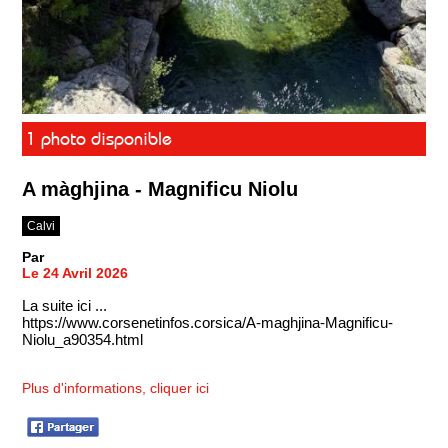
1 photo disponible
A màghjina - Magnificu Niolu
Calvi
Par
Le 24 Avril 2026
La suite ici ...
https://www.corsenetinfos.corsica/A-maghjina-Magnificu-
Niolu_a90354.html
Plus d'informations, cliquer ici