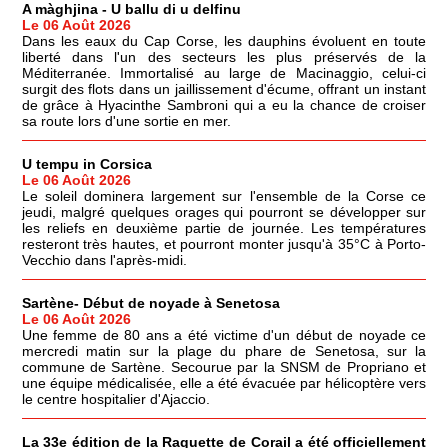
A màghjina - U ballu di u delfinu
Le 06 Août 2026
Dans les eaux du Cap Corse, les dauphins évoluent en toute
liberté dans l'un des secteurs les plus préservés de la
Méditerranée. Immortalisé au large de Macinaggio, celui-ci
surgit des flots dans un jaillissement d'écume, offrant un instant
de grâce à Hyacinthe Sambroni qui a eu la chance de croiser
sa route lors d'une sortie en mer.
U tempu in Corsica
Le 06 Août 2026
Le soleil dominera largement sur l'ensemble de la Corse ce
jeudi, malgré quelques orages qui pourront se développer sur
les reliefs en deuxième partie de journée. Les températures
resteront très hautes, et pourront monter jusqu'à 35°C à Porto-
Vecchio dans l'après-midi.
Sartène- Début de noyade à Senetosa
Le 06 Août 2026
Une femme de 80 ans a été victime d'un début de noyade ce
mercredi matin sur la plage du phare de Senetosa, sur la
commune de Sartène. Secourue par la SNSM de Propriano et
une équipe médicalisée, elle a été évacuée par hélicoptère vers
le centre hospitalier d'Ajaccio.
La 33e édition de la Raquette de Corail a été officiellement