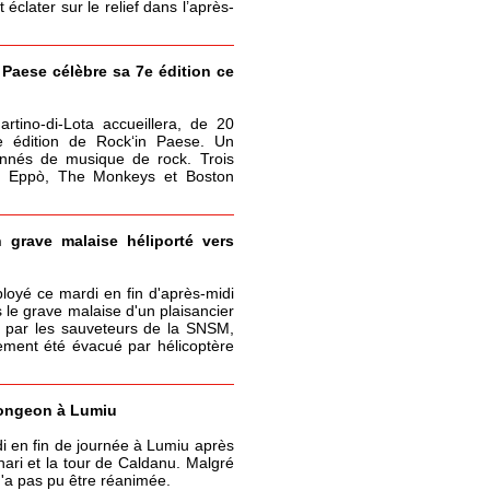
clater sur le relief dans l’après-
 Paese célèbre sa 7e édition ce
rtino-di-Lota accueillera, de 20
e édition de Rock‘in Paese. Un
onnés de musique de rock. Trois
 : Eppò, The Monkeys et Boston
n grave malaise héliporté vers
ployé ce mardi en fin d'après-midi
 le grave malaise d'un plaisancier
 par les sauveteurs de la SNSM,
lement été évacué par hélicoptère
ongeon à Lumiu
 en fin de journée à Lumiu après
ari et la tour de Caldanu. Malgré
 n'a pas pu être réanimée.