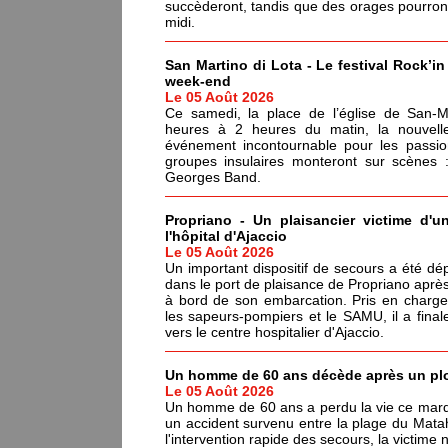
succèderont, tandis que des orages pourront é
midi.
San Martino di Lota - Le festival Rock’in
week-end
Le 05 Août 2026
Ce samedi, la place de l’église de San-Ma
heures à 2 heures du matin, la nouvell
événement incontournable pour les passi
groupes insulaires monteront sur scènes
Georges Band.
Propriano - Un plaisancier victime d'u
l'hôpital d'Ajaccio
Le 05 Août 2026
Un important dispositif de secours a été dé
dans le port de plaisance de Propriano après
à bord de son embarcation. Pris en charge
les sapeurs-pompiers et le SAMU, il a fina
vers le centre hospitalier d'Ajaccio.
Un homme de 60 ans décède après un pl
Le 05 Août 2026
Un homme de 60 ans a perdu la vie ce mardi
un accident survenu entre la plage du Matah
l'intervention rapide des secours, la victime