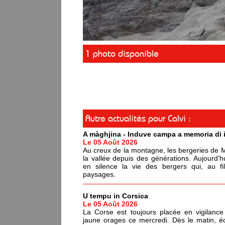
1 photo disponible
Autre actualités pour Calvi :
A màghjina - Induve campa a memoria di i
Le 05 Août 2026
Au creux de la montagne, les bergeries de Me
la vallée depuis des générations. Aujourd'h
en silence la vie des bergers qui, au f
paysages.
U tempu in Corsica
Le 05 Août 2026
La Corse est toujours placée en vigilance
jaune orages ce mercredi. Dès le matin, é