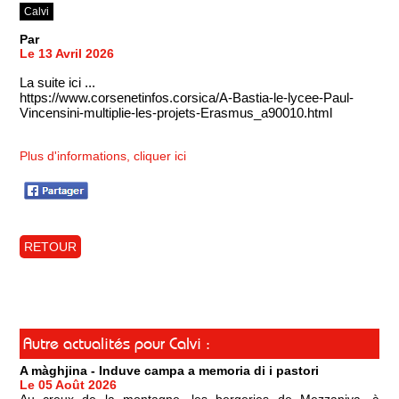
Calvi
Par
Le 13 Avril 2026
La suite ici ...
https://www.corsenetinfos.corsica/A-Bastia-le-lycee-Paul-
Vincensini-multiplie-les-projets-Erasmus_a90010.html
Plus d'informations, cliquer ici
RETOUR
Autre actualités pour Calvi :
A màghjina - Induve campa a memoria di i pastori
Le 05 Août 2026
Au creux de la montagne, les bergeries de Mezzaniva, à