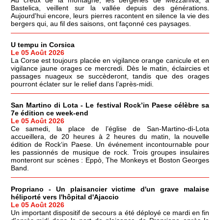
Bastelica, veillent sur la vallée depuis des générations.
Aujourd'hui encore, leurs pierres racontent en silence la vie des
bergers qui, au fil des saisons, ont façonné ces paysages.
U tempu in Corsica
Le 05 Août 2026
La Corse est toujours placée en vigilance orange canicule et en
vigilance jaune orages ce mercredi. Dès le matin, éclaircies et
passages nuageux se succèderont, tandis que des orages
pourront éclater sur le relief dans l’après-midi.
San Martino di Lota - Le festival Rock’in Paese célèbre sa
7e édition ce week-end
Le 05 Août 2026
Ce samedi, la place de l’église de San-Martino-di-Lota
accueillera, de 20 heures à 2 heures du matin, la nouvelle
édition de Rock‘in Paese. Un événement incontournable pour
les passionnés de musique de rock. Trois groupes insulaires
monteront sur scènes : Eppò, The Monkeys et Boston Georges
Band.
Propriano - Un plaisancier victime d'un grave malaise
héliporté vers l'hôpital d'Ajaccio
Le 05 Août 2026
Un important dispositif de secours a été déployé ce mardi en fin