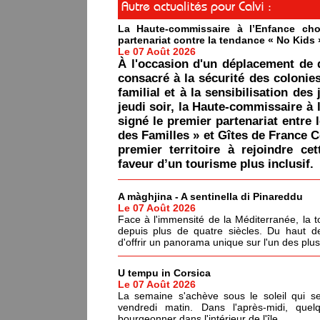
Autre actualités pour Calvi :
La Haute-commissaire à l’Enfance cho
partenariat contre la tendance « No Kids 
Le 07 Août 2026
À l'occasion d'un déplacement de 
consacré à la sécurité des colonie
familial et à la sensibilisation des 
jeudi soir, la Haute-commissaire à 
signé le premier partenariat entre 
des Familles » et Gîtes de France C
premier territoire à rejoindre ce
faveur d’un tourisme plus inclusif.
A màghjina - A sentinella di Pinareddu
Le 07 Août 2026
Face à l'immensité de la Méditerranée, la tou
depuis plus de quatre siècles. Du haut de
d'offrir un panorama unique sur l'un des plu
U tempu in Corsica
Le 07 Août 2026
La semaine s'achève sous le soleil qui s
vendredi matin. Dans l'après-midi, quel
bourgeonner dans l'intérieur de l'île.