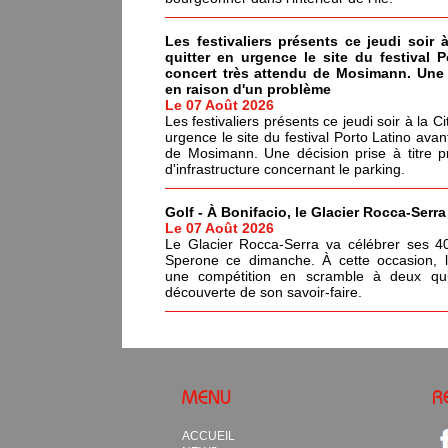
Les festivaliers présents ce jeudi soir 
quitter en urgence le site du festival 
concert très attendu de Mosimann. Une d
en raison d'un problème
Le 07 Août 2026
Les festivaliers présents ce jeudi soir à la C
urgence le site du festival Porto Latino avan
de Mosimann. Une décision prise à titre p
d'infrastructure concernant le parking.
Golf - À Bonifacio, le Glacier Rocca-Serr
Le 07 Août 2026
Le Glacier Rocca-Serra va célébrer ses 4
Sperone ce dimanche. À cette occasion, l'i
une compétition en scramble à deux qui
découverte de son savoir-faire.
MENU
R
ACCUEIL