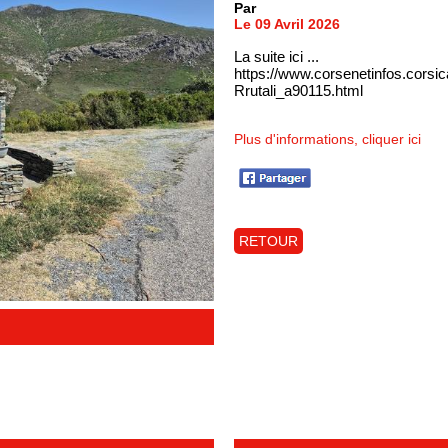
Par
Le 09 Avril 2026
La suite ici ...
https://www.corsenetinfos.corsi
Rrutali_a90115.html
Plus d'informations, cliquer ici
RETOUR