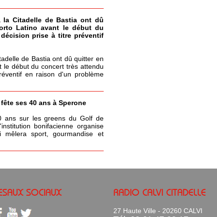
à la Citadelle de Bastia ont dû
Porto Latino avant le début du
écision prise à titre préventif
itadelle de Bastia ont dû quitter en
t le début du concert très attendu
réventif en raison d'un problème
a fête ses 40 ans à Sperone
0 ans sur les greens du Golf de
nstitution bonifacienne organise
 mêlera sport, gourmandise et
ESAUX SOCIAUX
RADIO CALVI CITADELLE
27 Haute Ville - 20260 CALVI