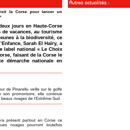
Autres actualités :
isit la Corse pour lancer un
»
deux jours en Haute-Corse
s de vacances, au tourisme
jeunes à la biodiversité, ce
l’Enfance, Sarah El Haïry, a
le label national « Le Choix
orse, faisant de la Corse le
tte démarche nationale en
r de Pinarellu veille sur le golfe
 son promontoire, elle continue
s beaux rivages de l'Extrême-Sud.
era présent partout en Corse ce
ques nuages pourront toutefois