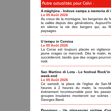
Autre actualités pour Calvi :
A màghjina - Induve campa a memoria di i
Le 05 Août 2026
Au creux de la montagne, les bergeries de Me
la vallée depuis des générations. Aujourd'h
en silence la vie des bergers qui, au f
paysages.
U tempu in Corsica
Le 05 Août 2026
La Corse est toujours placée en vigilance
jaune orages ce mercredi. Dès le matin, é
succèderont, tandis que des orages pourront é
midi.
San Martino di Lota - Le festival Rock’in
week-end
Le 05 Août 2026
Ce samedi, la place de l’église de San-Ma
heures à 2 heures du matin, la nouvell
événement incontournable pour les passi
groupes insulaires monteront sur scènes
Georges Band.
Propriano - Un plaisancier victime d'u