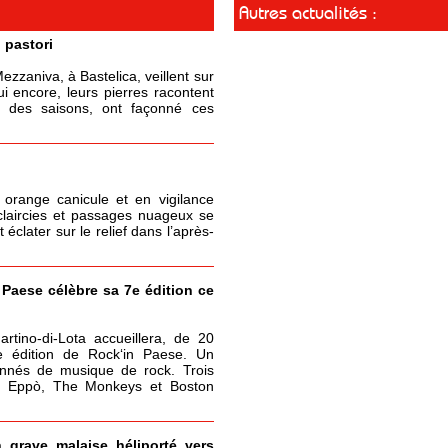
Autres actualités :
 pastori
zzaniva, à Bastelica, veillent sur
ui encore, leurs pierres racontent
il des saisons, ont façonné ces
 orange canicule et en vigilance
claircies et passages nuageux se
clater sur le relief dans l’après-
 Paese célèbre sa 7e édition ce
rtino-di-Lota accueillera, de 20
e édition de Rock‘in Paese. Un
onnés de musique de rock. Trois
 : Eppò, The Monkeys et Boston
n grave malaise héliporté vers