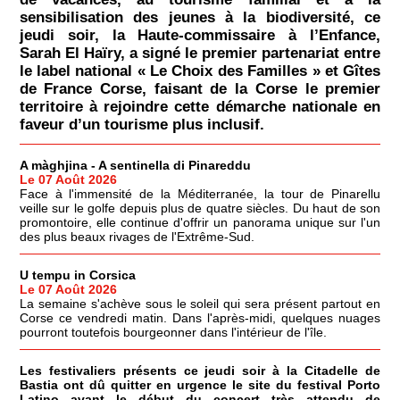
sensibilisation des jeunes à la biodiversité, ce
jeudi soir, la Haute-commissaire à l’Enfance,
Sarah El Haïry, a signé le premier partenariat entre
le label national « Le Choix des Familles » et Gîtes
de France Corse, faisant de la Corse le premier
territoire à rejoindre cette démarche nationale en
faveur d’un tourisme plus inclusif.
A màghjina - A sentinella di Pinareddu
Le 07 Août 2026
Face à l'immensité de la Méditerranée, la tour de Pinarellu
veille sur le golfe depuis plus de quatre siècles. Du haut de son
promontoire, elle continue d'offrir un panorama unique sur l'un
des plus beaux rivages de l'Extrême-Sud.
U tempu in Corsica
Le 07 Août 2026
La semaine s'achève sous le soleil qui sera présent partout en
Corse ce vendredi matin. Dans l'après-midi, quelques nuages
pourront toutefois bourgeonner dans l'intérieur de l'île.
Les festivaliers présents ce jeudi soir à la Citadelle de
Bastia ont dû quitter en urgence le site du festival Porto
Latino avant le début du concert très attendu de