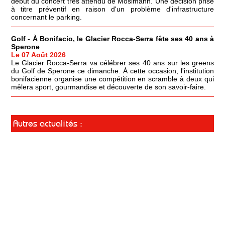
début du concert très attendu de Mosimann. Une décision prise
à titre préventif en raison d'un problème d'infrastructure
concernant le parking.
Golf - À Bonifacio, le Glacier Rocca-Serra fête ses 40 ans à
Sperone
Le 07 Août 2026
Le Glacier Rocca-Serra va célébrer ses 40 ans sur les greens
du Golf de Sperone ce dimanche. À cette occasion, l'institution
bonifacienne organise une compétition en scramble à deux qui
mêlera sport, gourmandise et découverte de son savoir-faire.
Autres actualités :