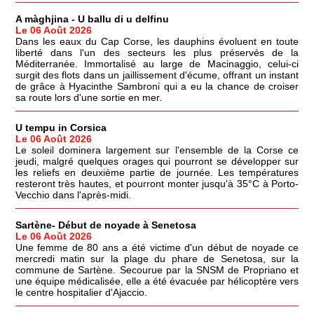
A màghjina - U ballu di u delfinu
Le 06 Août 2026
Dans les eaux du Cap Corse, les dauphins évoluent en toute
liberté dans l'un des secteurs les plus préservés de la
Méditerranée. Immortalisé au large de Macinaggio, celui-ci
surgit des flots dans un jaillissement d'écume, offrant un instant
de grâce à Hyacinthe Sambroni qui a eu la chance de croiser
sa route lors d'une sortie en mer.
U tempu in Corsica
Le 06 Août 2026
Le soleil dominera largement sur l'ensemble de la Corse ce
jeudi, malgré quelques orages qui pourront se développer sur
les reliefs en deuxième partie de journée. Les températures
resteront très hautes, et pourront monter jusqu'à 35°C à Porto-
Vecchio dans l'après-midi.
Sartène- Début de noyade à Senetosa
Le 06 Août 2026
Une femme de 80 ans a été victime d'un début de noyade ce
mercredi matin sur la plage du phare de Senetosa, sur la
commune de Sartène. Secourue par la SNSM de Propriano et
une équipe médicalisée, elle a été évacuée par hélicoptère vers
le centre hospitalier d'Ajaccio.