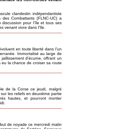
cule clandestin indépendantiste
ion des Combattants (FLNC-UC) a
 discussion pour l'île et tous ses
 venant vivre dans l'île.
oluent en toute liberté dans l'un
terranée. Immortalisé au large de
 jaillissement d'écume, offrant un
 eu la chance de croiser sa route
le de la Corse ce jeudi, malgré
sur les reliefs en deuxième partie
très hautes, et pourront monter
di.
but de noyade ce mercredi matin
la commune de Sartène. Secourue