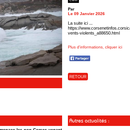
Par
Le 09 Janvier 2026
La suite ici ...
https://www.corsenetinfos.corsi
vents-violents_a88650.html
Plus d'informations, cliquer ici
RETOUR
Autres actualités :
t menace les non-Corses venant