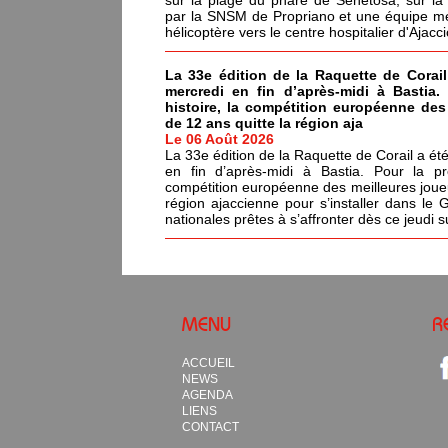
par la SNSM de Propriano et une équipe méd
hélicoptère vers le centre hospitalier d'Ajacci
La 33e édition de la Raquette de Corail
mercredi en fin d’après-midi à Bastia.
histoire, la compétition européenne de
de 12 ans quitte la région aja
Le 06 Août 2026
La 33e édition de la Raquette de Corail a été
en fin d’après-midi à Bastia. Pour la pr
compétition européenne des meilleures joue
région ajaccienne pour s’installer dans le 
nationales prêtes à s’affronter dès ce jeudi s
MENU
R
ACCUEIL
NEWS
AGENDA
LIENS
CONTACT