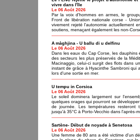
vivre dans l'île
Le 06 Août 2026
Par la voix d'hommes en armes, le groupus
Front de libération nationale corse - Un
vivement rejeté l'autonomie actuellement en
soutiens, menaçant également les non-Corses
A màghjina - U ballu di u delfinu
Le 06 Août 2026
Dans les eaux du Cap Corse, les dauphins év
des secteurs les plus préservés de la Médi
Macinaggio, celui-ci surgit des flots dans un
instant de grâce à Hyacinthe Sambroni qui a
lors d'une sortie en mer.
U tempu in Corsica
Le 06 Août 2026
Le soleil dominera largement sur l'ensemb
quelques orages qui pourront se développer 
de journée. Les températures resteront 
jusqu'à 35°C à Porto-Vecchio dans l'après-mi
Sartène- Début de noyade à Senetosa
Le 06 Août 2026
Une femme de 80 ans a été victime d'un dé
sur la plage du phare de Senetosa, sur 