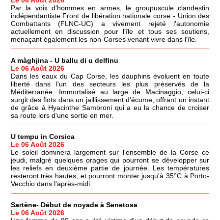
Par la voix d'hommes en armes, le groupuscule clandestin
indépendantiste Front de libération nationale corse - Union des
Combattants (FLNC-UC) a vivement rejeté l'autonomie
actuellement en discussion pour l'île et tous ses soutiens,
menaçant également les non-Corses venant vivre dans l'île.
A màghjina - U ballu di u delfinu
Le 06 Août 2026
Dans les eaux du Cap Corse, les dauphins évoluent en toute
liberté dans l'un des secteurs les plus préservés de la
Méditerranée. Immortalisé au large de Macinaggio, celui-ci
surgit des flots dans un jaillissement d'écume, offrant un instant
de grâce à Hyacinthe Sambroni qui a eu la chance de croiser
sa route lors d'une sortie en mer.
U tempu in Corsica
Le 06 Août 2026
Le soleil dominera largement sur l'ensemble de la Corse ce
jeudi, malgré quelques orages qui pourront se développer sur
les reliefs en deuxième partie de journée. Les températures
resteront très hautes, et pourront monter jusqu'à 35°C à Porto-
Vecchio dans l'après-midi.
Sartène- Début de noyade à Senetosa
Le 06 Août 2026