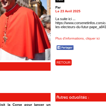
Par
Le 23 Avril 2025
La suite ici ...
https://www.corsenetinfos.corsi
les-electeurs-du-futur-pape_a84
Plus d'informations, cliquer ici
RETOUR
Autres actualités :
isit la Corse pour lancer un