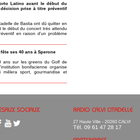
Porto Latino avant le début du
écision prise à titre préventif
itadelle de Bastia ont dû quitter en
t le début du concert très attendu
réventif en raison d'un problème
a fête ses 40 ans à Sperone
0 ans sur les greens du Golf de
nstitution bonifacienne organise
 mêlera sport, gourmandise et
ESAUX SOCIAUX
RADIO CALVI CITADELLE
27 Haute Ville - 20260 CALVI
Tél. 09 61 47 28 17
PARTENAIRES