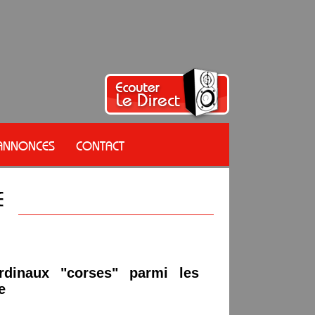
 ANNONCES
CONTACT
rdinaux "corses" parmi les
e