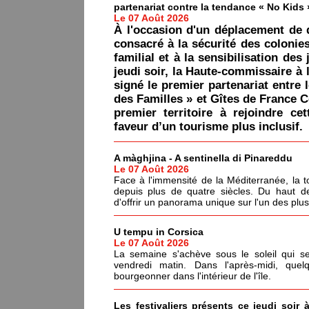
partenariat contre la tendance « No Kids 
Le 07 Août 2026
À l'occasion d'un déplacement de 
consacré à la sécurité des colonie
familial et à la sensibilisation des 
jeudi soir, la Haute-commissaire à 
signé le premier partenariat entre 
des Familles » et Gîtes de France C
premier territoire à rejoindre ce
faveur d’un tourisme plus inclusif.
A màghjina - A sentinella di Pinareddu
Le 07 Août 2026
Face à l'immensité de la Méditerranée, la tou
depuis plus de quatre siècles. Du haut de
d'offrir un panorama unique sur l'un des plu
U tempu in Corsica
Le 07 Août 2026
La semaine s'achève sous le soleil qui s
vendredi matin. Dans l'après-midi, quel
bourgeonner dans l'intérieur de l'île.
Les festivaliers présents ce jeudi soir 