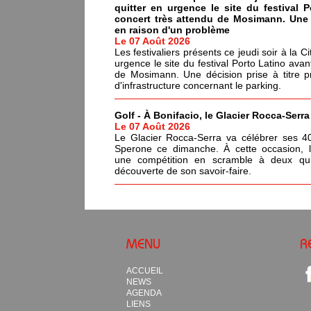
quitter en urgence le site du festival 
concert très attendu de Mosimann. Une d
en raison d'un problème
Le 07 Août 2026
Les festivaliers présents ce jeudi soir à la C
urgence le site du festival Porto Latino avan
de Mosimann. Une décision prise à titre p
d'infrastructure concernant le parking.
Golf - À Bonifacio, le Glacier Rocca-Serr
Le 07 Août 2026
Le Glacier Rocca-Serra va célébrer ses 4
Sperone ce dimanche. À cette occasion, l'i
une compétition en scramble à deux qui
découverte de son savoir-faire.
MENU
R
ACCUEIL
NEWS
AGENDA
LIENS