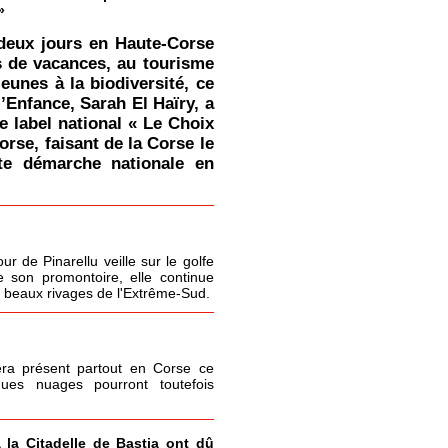
»
deux jours en Haute-Corse
s de vacances, au tourisme
jeunes à la biodiversité, ce
l’Enfance, Sarah El Haïry, a
le label national « Le Choix
orse, faisant de la Corse le
tte démarche nationale en
r de Pinarellu veille sur le golfe
 son promontoire, elle continue
s beaux rivages de l'Extrême-Sud.
era présent partout en Corse ce
ques nuages pourront toutefois
à la Citadelle de Bastia ont dû