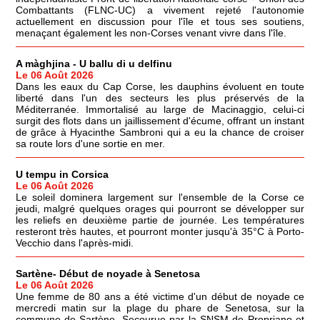
Combattants (FLNC-UC) a vivement rejeté l'autonomie
actuellement en discussion pour l'île et tous ses soutiens,
menaçant également les non-Corses venant vivre dans l'île.
A màghjina - U ballu di u delfinu
Le 06 Août 2026
Dans les eaux du Cap Corse, les dauphins évoluent en toute
liberté dans l'un des secteurs les plus préservés de la
Méditerranée. Immortalisé au large de Macinaggio, celui-ci
surgit des flots dans un jaillissement d'écume, offrant un instant
de grâce à Hyacinthe Sambroni qui a eu la chance de croiser
sa route lors d'une sortie en mer.
U tempu in Corsica
Le 06 Août 2026
Le soleil dominera largement sur l'ensemble de la Corse ce
jeudi, malgré quelques orages qui pourront se développer sur
les reliefs en deuxième partie de journée. Les températures
resteront très hautes, et pourront monter jusqu'à 35°C à Porto-
Vecchio dans l'après-midi.
Sartène- Début de noyade à Senetosa
Le 06 Août 2026
Une femme de 80 ans a été victime d'un début de noyade ce
mercredi matin sur la plage du phare de Senetosa, sur la
commune de Sartène. Secourue par la SNSM de Propriano et