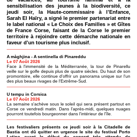
sensibilisation des jeunes à la biodiversité, ce
jeudi soir, la Haute-commissaire à l’Enfance,
Sarah El Haïry, a signé le premier partenariat entre
le label national « Le Choix des Familles » et Gîtes
de France Corse, faisant de la Corse le premier
territoire à rejoindre cette démarche nationale en
faveur d’un tourisme plus inclusif.
A màghjina - A sentinella di Pinareddu
Le 07 Août 2026
Face à l'immensité de la Méditerranée, la tour de Pinarellu
veille sur le golfe depuis plus de quatre siècles. Du haut de son
promontoire, elle continue d'offrir un panorama unique sur l'un
des plus beaux rivages de l'Extrême-Sud.
U tempu in Corsica
Le 07 Août 2026
La semaine s'achève sous le soleil qui sera présent partout en
Corse ce vendredi matin. Dans l'après-midi, quelques nuages
pourront toutefois bourgeonner dans l'intérieur de l'île.
Les festivaliers présents ce jeudi soir à la Citadelle de
Bastia ont dû quitter en urgence le site du festival Porto
Latino avant le début du concert très attendu de