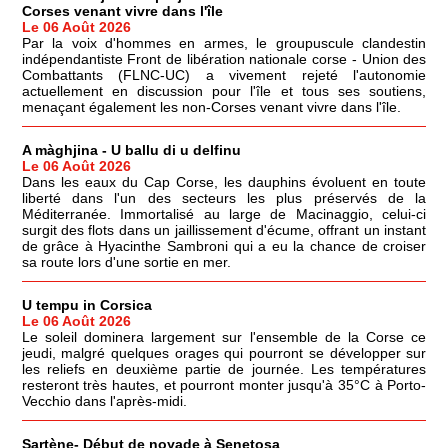
Corses venant vivre dans l'île
Le 06 Août 2026
Par la voix d'hommes en armes, le groupuscule clandestin
indépendantiste Front de libération nationale corse - Union des
Combattants (FLNC-UC) a vivement rejeté l'autonomie
actuellement en discussion pour l'île et tous ses soutiens,
menaçant également les non-Corses venant vivre dans l'île.
A màghjina - U ballu di u delfinu
Le 06 Août 2026
Dans les eaux du Cap Corse, les dauphins évoluent en toute
liberté dans l'un des secteurs les plus préservés de la
Méditerranée. Immortalisé au large de Macinaggio, celui-ci
surgit des flots dans un jaillissement d'écume, offrant un instant
de grâce à Hyacinthe Sambroni qui a eu la chance de croiser
sa route lors d'une sortie en mer.
U tempu in Corsica
Le 06 Août 2026
Le soleil dominera largement sur l'ensemble de la Corse ce
jeudi, malgré quelques orages qui pourront se développer sur
les reliefs en deuxième partie de journée. Les températures
resteront très hautes, et pourront monter jusqu'à 35°C à Porto-
Vecchio dans l'après-midi.
Sartène- Début de noyade à Senetosa