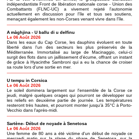
indépendantiste Front de libération nationale corse - Union des
Combattants (FLNC-UC) a vivement rejeté l'autonomie
actuellement en discussion pour l'île et tous ses soutiens,
menaçant également les non-Corses venant vivre dans l'île.
A màghjina - U ballu di u delfinu
Le 06 Août 2026
Dans les eaux du Cap Corse, les dauphins évoluent en toute
liberté dans l'un des secteurs les plus préservés de la
Méditerranée. Immortalisé au large de Macinaggio, celui-ci
surgit des flots dans un jaillissement d'écume, offrant un instant
de grâce à Hyacinthe Sambroni qui a eu la chance de croiser
sa route lors d'une sortie en mer.
U tempu in Corsica
Le 06 Août 2026
Le soleil dominera largement sur l'ensemble de la Corse ce
jeudi, malgré quelques orages qui pourront se développer sur
les reliefs en deuxième partie de journée. Les températures
resteront très hautes, et pourront monter jusqu'à 35°C à Porto-
Vecchio dans l'après-midi.
Sartène- Début de noyade à Senetosa
Le 06 Août 2026
Une femme de 80 ans a été victime d'un début de noyade ce
mercredi matin sur la plage du phare de Senetosa, sur la