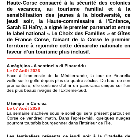
Haute-Corse consacré à la sécurité des colonies
de vacances, au tourisme familial et à la
sensibilisation des jeunes à la biodiversité, ce
jeudi soir, la Haute-commissaire à l’Enfance,
Sarah El Haïry, a signé le premier partenariat entre
le label national « Le Choix des Familles » et Gîtes
de France Corse, faisant de la Corse le premier
territoire à rejoindre cette démarche nationale en
faveur d’un tourisme plus inclusif.
A màghjina - A sentinella di Pinareddu
Le 07 Août 2026
Face à l'immensité de la Méditerranée, la tour de Pinarellu
veille sur le golfe depuis plus de quatre siècles. Du haut de son
promontoire, elle continue d'offrir un panorama unique sur l'un
des plus beaux rivages de l'Extrême-Sud.
U tempu in Corsica
Le 07 Août 2026
La semaine s'achève sous le soleil qui sera présent partout en
Corse ce vendredi matin. Dans l'après-midi, quelques nuages
pourront toutefois bourgeonner dans l'intérieur de l'île.
Les festivaliers présents ce jeudi soir à la Citadelle de