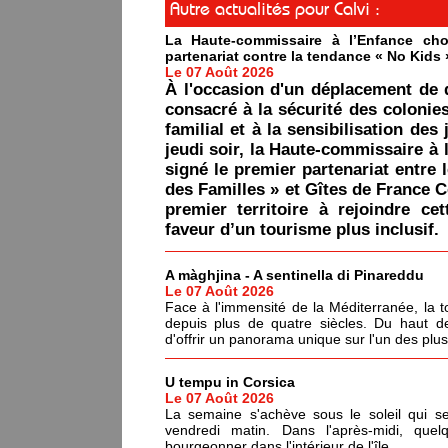
Autre actualités pour Calvi :
La Haute-commissaire à l’Enfance cho
partenariat contre la tendance « No Kids 
Le 07 Août 2026
À l'occasion d'un déplacement de 
consacré à la sécurité des colonie
familial et à la sensibilisation des 
jeudi soir, la Haute-commissaire à 
signé le premier partenariat entre 
des Familles » et Gîtes de France C
premier territoire à rejoindre ce
faveur d’un tourisme plus inclusif.
A màghjina - A sentinella di Pinareddu
Le 07 Août 2026
Face à l'immensité de la Méditerranée, la tou
depuis plus de quatre siècles. Du haut de
d'offrir un panorama unique sur l'un des plu
U tempu in Corsica
Le 07 Août 2026
La semaine s'achève sous le soleil qui s
vendredi matin. Dans l'après-midi, quel
bourgeonner dans l'intérieur de l'île.