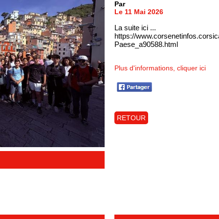
Par
Le 11 Mai 2026
La suite ici ...
https://www.corsenetinfos.corsi
Paese_a90588.html
Plus d'informations, cliquer ici
RETOUR