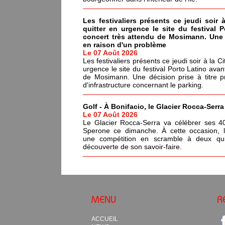
Les festivaliers présents ce jeudi soir 
quitter en urgence le site du festival 
concert très attendu de Mosimann. Une d
en raison d'un problème
Le 07 Août 2026
Les festivaliers présents ce jeudi soir à la C
urgence le site du festival Porto Latino avan
de Mosimann. Une décision prise à titre p
d'infrastructure concernant le parking.
Golf - À Bonifacio, le Glacier Rocca-Serr
Le 07 Août 2026
Le Glacier Rocca-Serra va célébrer ses 4
Sperone ce dimanche. À cette occasion, l'i
une compétition en scramble à deux qui
découverte de son savoir-faire.
MENU
R
ACCUEIL