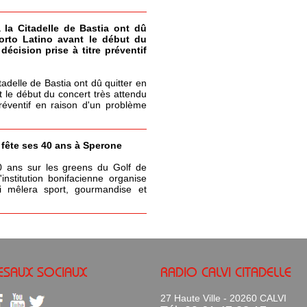
à la Citadelle de Bastia ont dû
Porto Latino avant le début du
écision prise à titre préventif
itadelle de Bastia ont dû quitter en
t le début du concert très attendu
réventif en raison d'un problème
a fête ses 40 ans à Sperone
0 ans sur les greens du Golf de
nstitution bonifacienne organise
 mêlera sport, gourmandise et
ESAUX SOCIAUX
RADIO CALVI CITADELLE
27 Haute Ville - 20260 CALVI