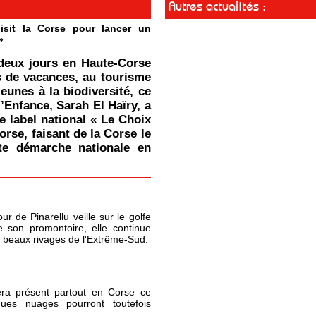
Autres actualités :
isit la Corse pour lancer un
»
deux jours en Haute-Corse
s de vacances, au tourisme
jeunes à la biodiversité, ce
l’Enfance, Sarah El Haïry, a
le label national « Le Choix
orse, faisant de la Corse le
tte démarche nationale en
r de Pinarellu veille sur le golfe
 son promontoire, elle continue
s beaux rivages de l'Extrême-Sud.
era présent partout en Corse ce
ques nuages pourront toutefois