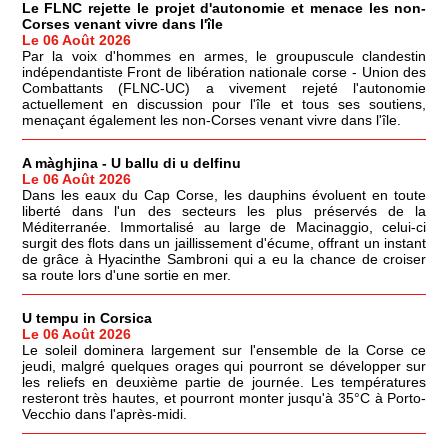
Le FLNC rejette le projet d'autonomie et menace les non-
Corses venant vivre dans l'île
Le 06 Août 2026
Par la voix d'hommes en armes, le groupuscule clandestin
indépendantiste Front de libération nationale corse - Union des
Combattants (FLNC-UC) a vivement rejeté l'autonomie
actuellement en discussion pour l'île et tous ses soutiens,
menaçant également les non-Corses venant vivre dans l'île.
A màghjina - U ballu di u delfinu
Le 06 Août 2026
Dans les eaux du Cap Corse, les dauphins évoluent en toute
liberté dans l'un des secteurs les plus préservés de la
Méditerranée. Immortalisé au large de Macinaggio, celui-ci
surgit des flots dans un jaillissement d'écume, offrant un instant
de grâce à Hyacinthe Sambroni qui a eu la chance de croiser
sa route lors d'une sortie en mer.
U tempu in Corsica
Le 06 Août 2026
Le soleil dominera largement sur l'ensemble de la Corse ce
jeudi, malgré quelques orages qui pourront se développer sur
les reliefs en deuxième partie de journée. Les températures
resteront très hautes, et pourront monter jusqu'à 35°C à Porto-
Vecchio dans l'après-midi.