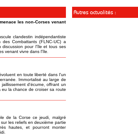
Autres actualités :
t menace les non-Corses venant
cule clandestin indépendantiste
ion des Combattants (FLNC-UC) a
 discussion pour l'île et tous ses
 venant vivre dans l'île.
oluent en toute liberté dans l'un
terranée. Immortalisé au large de
 jaillissement d'écume, offrant un
 eu la chance de croiser sa route
le de la Corse ce jeudi, malgré
sur les reliefs en deuxième partie
très hautes, et pourront monter
di.