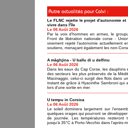
Autre actualités pour Calvi :
Le FLNC rejette le projet d'autonomie e
vivre dans l'île
Le 06 Août 2026
Par la voix d'hommes en armes, le groupus
Front de libération nationale corse - Un
vivement rejeté l'autonomie actuellement en
soutiens, menaçant également les non-Corses
A màghjina - U ballu di u delfinu
Le 06 Août 2026
Dans les eaux du Cap Corse, les dauphins év
des secteurs les plus préservés de la Médi
Macinaggio, celui-ci surgit des flots dans un
instant de grâce à Hyacinthe Sambroni qui a
lors d'une sortie en mer.
U tempu in Corsica
Le 06 Août 2026
Le soleil dominera largement sur l'ensemb
quelques orages qui pourront se développer 
de journée. Les températures resteront 
jusqu'à 35°C à Porto-Vecchio dans l'après-mi