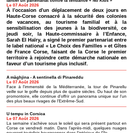
lancer un partenariat contre la tendance « No Kids »
Le 07 Août 2026
À l'occasion d'un déplacement de deux jours en
Haute-Corse consacré à la sécurité des colonies
de vacances, au tourisme familial et à la
sensibilisation des jeunes à la biodiversité, ce
jeudi soir, la Haute-commissaire à l’Enfance,
Sarah El Haïry, a signé le premier partenariat entre
le label national « Le Choix des Familles » et Gîtes
de France Corse, faisant de la Corse le premier
territoire à rejoindre cette démarche nationale en
faveur d’un tourisme plus inclusif.
A màghjina - A sentinella di Pinareddu
Le 07 Août 2026
Face à l'immensité de la Méditerranée, la tour de Pinarellu
veille sur le golfe depuis plus de quatre siècles. Du haut de son
promontoire, elle continue d'offrir un panorama unique sur l'un
des plus beaux rivages de l'Extrême-Sud.
U tempu in Corsica
Le 07 Août 2026
La semaine s'achève sous le soleil qui sera présent partout en
Corse ce vendredi matin. Dans l'après-midi, quelques nuages
pourront toutefois bourgeonner dans l'intérieur de l'île.