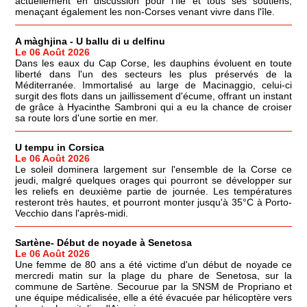
actuellement en discussion pour l'île et tous ses soutiens,
menaçant également les non-Corses venant vivre dans l'île.
A màghjina - U ballu di u delfinu
Le 06 Août 2026
Dans les eaux du Cap Corse, les dauphins évoluent en toute
liberté dans l'un des secteurs les plus préservés de la
Méditerranée. Immortalisé au large de Macinaggio, celui-ci
surgit des flots dans un jaillissement d'écume, offrant un instant
de grâce à Hyacinthe Sambroni qui a eu la chance de croiser
sa route lors d'une sortie en mer.
U tempu in Corsica
Le 06 Août 2026
Le soleil dominera largement sur l'ensemble de la Corse ce
jeudi, malgré quelques orages qui pourront se développer sur
les reliefs en deuxième partie de journée. Les températures
resteront très hautes, et pourront monter jusqu'à 35°C à Porto-
Vecchio dans l'après-midi.
Sartène- Début de noyade à Senetosa
Le 06 Août 2026
Une femme de 80 ans a été victime d'un début de noyade ce
mercredi matin sur la plage du phare de Senetosa, sur la
commune de Sartène. Secourue par la SNSM de Propriano et
une équipe médicalisée, elle a été évacuée par hélicoptère vers