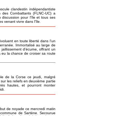
cule clandestin indépendantiste
ion des Combattants (FLNC-UC) a
 discussion pour l'île et tous ses
 venant vivre dans l'île.
oluent en toute liberté dans l'un
terranée. Immortalisé au large de
 jaillissement d'écume, offrant un
 eu la chance de croiser sa route
le de la Corse ce jeudi, malgré
sur les reliefs en deuxième partie
très hautes, et pourront monter
di.
but de noyade ce mercredi matin
la commune de Sartène. Secourue