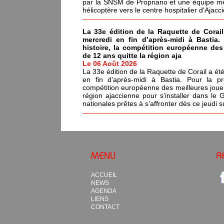
par la SNSM de Propriano et une équipe méd
hélicoptère vers le centre hospitalier d'Ajacci
La 33e édition de la Raquette de Corail
mercredi en fin d’après-midi à Bastia.
histoire, la compétition européenne de
de 12 ans quitte la région aja
Le 06 Août 2026
La 33e édition de la Raquette de Corail a été
en fin d’après-midi à Bastia. Pour la pr
compétition européenne des meilleures joue
région ajaccienne pour s’installer dans le 
nationales prêtes à s’affronter dès ce jeudi s
MENU
R
ACCUEIL
NEWS
AGENDA
LIENS
CONTACT