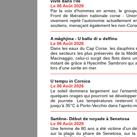
vivre dans l'île
Le 06 Août 2026
Par la voix d'hommes en armes, le groupus
Front de libération nationale corse - Un
vivement rejeté l'autonomie actuellement en
soutiens, menaçant également les non-Corses
A màghjina - U ballu di u delfinu
Le 06 Août 2026
Dans les eaux du Cap Corse, les dauphins év
des secteurs les plus préservés de la Médi
Macinaggio, celui-ci surgit des flots dans un
instant de grâce à Hyacinthe Sambroni qui a
lors d'une sortie en mer.
U tempu in Corsica
Le 06 Août 2026
Le soleil dominera largement sur l'ensemb
quelques orages qui pourront se développer 
de journée. Les températures resteront 
jusqu'à 35°C à Porto-Vecchio dans l'après-mi
Sartène- Début de noyade à Senetosa
Le 06 Août 2026
Une femme de 80 ans a été victime d'un dé
sur la plage du phare de Senetosa, sur 