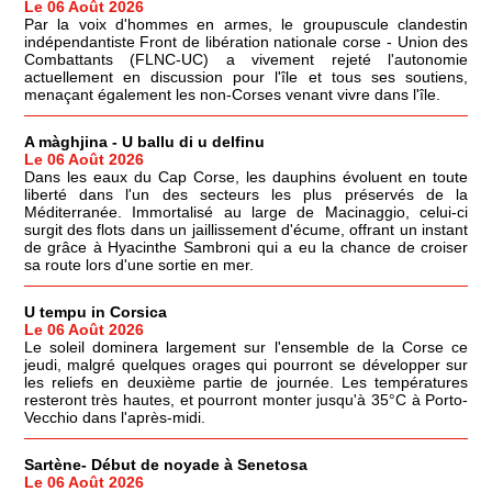
Le 06 Août 2026
Par la voix d'hommes en armes, le groupuscule clandestin
indépendantiste Front de libération nationale corse - Union des
Combattants (FLNC-UC) a vivement rejeté l'autonomie
actuellement en discussion pour l'île et tous ses soutiens,
menaçant également les non-Corses venant vivre dans l'île.
A màghjina - U ballu di u delfinu
Le 06 Août 2026
Dans les eaux du Cap Corse, les dauphins évoluent en toute
liberté dans l'un des secteurs les plus préservés de la
Méditerranée. Immortalisé au large de Macinaggio, celui-ci
surgit des flots dans un jaillissement d'écume, offrant un instant
de grâce à Hyacinthe Sambroni qui a eu la chance de croiser
sa route lors d'une sortie en mer.
U tempu in Corsica
Le 06 Août 2026
Le soleil dominera largement sur l'ensemble de la Corse ce
jeudi, malgré quelques orages qui pourront se développer sur
les reliefs en deuxième partie de journée. Les températures
resteront très hautes, et pourront monter jusqu'à 35°C à Porto-
Vecchio dans l'après-midi.
Sartène- Début de noyade à Senetosa
Le 06 Août 2026